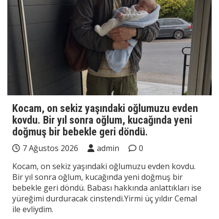
Kocam, on sekiz yaşındaki oğlumuzu evden
kovdu. Bir yıl sonra oğlum, kucağında yeni
doğmuş bir bebekle geri döndü.
7 Ağustos 2026
admin
0
Kocam, on sekiz yaşındaki oğlumuzu evden kovdu.
Bir yıl sonra oğlum, kucağında yeni doğmuş bir
bebekle geri döndü. Babası hakkında anlattıkları ise
yüreğimi durduracak cinstendi.Yirmi üç yıldır Cemal
ile evliydim.