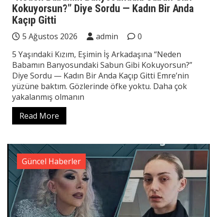
Kokuyorsun?” Diye Sordu — Kadın Bir Anda
Kaçıp Gitti
5 Ağustos 2026
admin
0
5 Yaşındaki Kızım, Eşimin İş Arkadaşına “Neden
Babamın Banyosundaki Sabun Gibi Kokuyorsun?”
Diye Sordu — Kadın Bir Anda Kaçıp Gitti Emre’nin
yüzüne baktım. Gözlerinde öfke yoktu. Daha çok
yakalanmış olmanın
Read More
Güncel Haberler