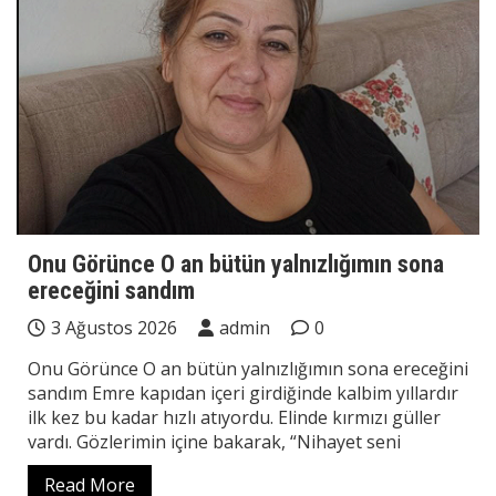
Onu Görünce O an bütün yalnızlığımın sona
ereceğini sandım
3 Ağustos 2026
admin
0
Onu Görünce O an bütün yalnızlığımın sona ereceğini
sandım Emre kapıdan içeri girdiğinde kalbim yıllardır
ilk kez bu kadar hızlı atıyordu. Elinde kırmızı güller
vardı. Gözlerimin içine bakarak, “Nihayet seni
Read More