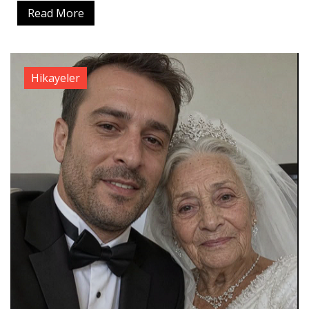
Read More
Hikayeler