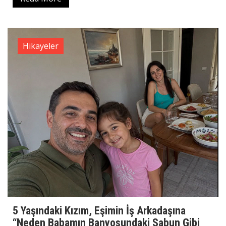
Hikayeler
5 Yaşındaki Kızım, Eşimin İş Arkadaşına
“Neden Babamın Banyosundaki Sabun Gibi