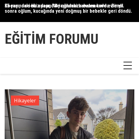
Skip
Kocam, on sekiz yaşındaki oğlumuzu evden kovdu. Bir yıl
35 yaşındaki bir adam, 78 yaşındaki babaannemle evlendi.
On
to
sonra oğlum, kucağında yeni doğmuş bir bebekle geri döndü.
üz
content
ke
EĞITIM FORUMU
Hikayeler