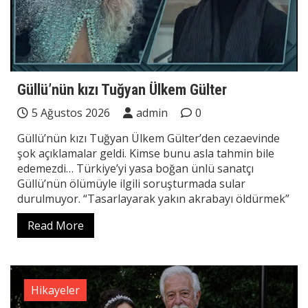
Güllü’nün kızı Tuğyan Ülkem Gülter
5 Ağustos 2026
admin
0
Güllü’nün kızı Tuğyan Ülkem Gülter’den cezaevinde
şok açıklamalar geldi. Kimse bunu asla tahmin bile
edemezdi… Türkiye’yi yasa boğan ünlü sanatçı
Güllü’nün ölümüyle ilgili soruşturmada sular
durulmuyor. “Tasarlayarak yakın akrabayı öldürmek”
Read More
Hikayeler