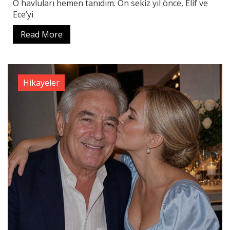
O havluları hemen tanıdım. On sekiz yıl önce, Elif ve
Ece’yi
Read More
Hikayeler