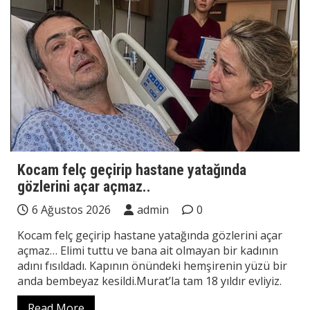
Kocam felç geçirip hastane yatağında
gözlerini açar açmaz..
6 Ağustos 2026
admin
0
Kocam felç geçirip hastane yatağında gözlerini açar
açmaz… Elimi tuttu ve bana ait olmayan bir kadının
adını fısıldadı. Kapının önündeki hemşirenin yüzü bir
anda bembeyaz kesildi.Murat’la tam 18 yıldır evliyiz.
Read More