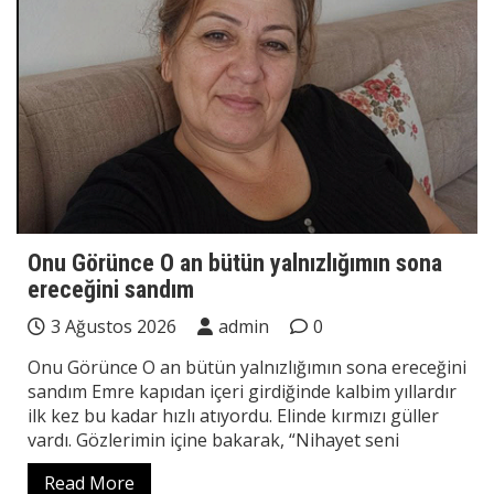
Onu Görünce O an bütün yalnızlığımın sona
ereceğini sandım
3 Ağustos 2026
admin
0
Onu Görünce O an bütün yalnızlığımın sona ereceğini
sandım Emre kapıdan içeri girdiğinde kalbim yıllardır
ilk kez bu kadar hızlı atıyordu. Elinde kırmızı güller
vardı. Gözlerimin içine bakarak, “Nihayet seni
Read More