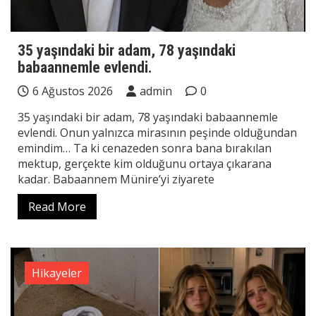
35 yaşındaki bir adam, 78 yaşındaki
babaannemle evlendi.
6 Ağustos 2026
admin
0
35 yaşındaki bir adam, 78 yaşındaki babaannemle
evlendi. Onun yalnızca mirasının peşinde olduğundan
emindim… Ta ki cenazeden sonra bana bırakılan
mektup, gerçekte kim olduğunu ortaya çıkarana
kadar. Babaannem Münire’yi ziyarete
Read More
Hikayeler