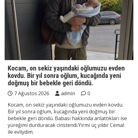
Kocam, on sekiz yaşındaki oğlumuzu evden
kovdu. Bir yıl sonra oğlum, kucağında yeni
doğmuş bir bebekle geri döndü.
7 Ağustos 2026
admin
0
Kocam, on sekiz yaşındaki oğlumuzu evden kovdu.
Bir yıl sonra oğlum, kucağında yeni doğmuş bir
bebekle geri döndü. Babası hakkında anlattıkları ise
yüreğimi durduracak cinstendi.Yirmi üç yıldır Cemal
ile evliydim.