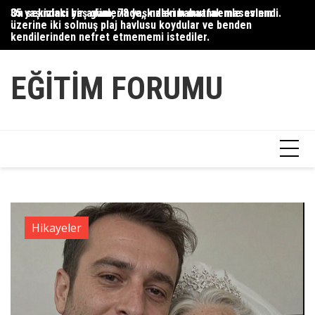
Skip
35 yaşındaki bir adam, 78 yaşındaki babaannemle evlendi.
On sekizinci yaş günlerinde, kızlarım mutfak masasının
Du
to
üzerine iki solmuş plaj havlusu koydular ve benden
Ce
content
kendilerinden nefret etmememi istediler.
Ha
EĞITIM FORUMU
Hikayeler