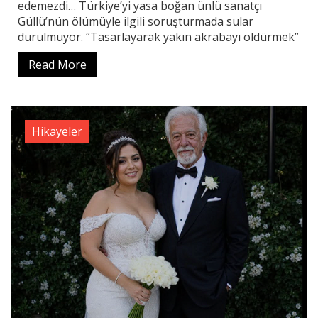
edemezdi… Türkiye’yi yasa boğan ünlü sanatçı
Güllü’nün ölümüyle ilgili soruşturmada sular
durulmuyor. “Tasarlayarak yakın akrabayı öldürmek”
Read More
Hikayeler