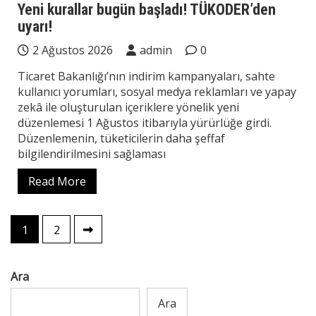
Yeni kurallar bugün başladı! TÜKODER’den
uyarı!
2 Ağustos 2026
admin
0
Ticaret Bakanlığı’nın indirim kampanyaları, sahte
kullanıcı yorumları, sosyal medya reklamları ve yapay
zekâ ile oluşturulan içeriklere yönelik yeni
düzenlemesi 1 Ağustos itibarıyla yürürlüğe girdi.
Düzenlemenin, tüketicilerin daha şeffaf
bilgilendirilmesini sağlaması
Read More
Yazı
1
2
sayfalaması
Ara
Ara