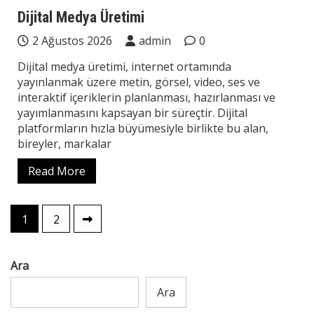
Teknoloji
Dijital Medya Üretimi
2 Ağustos 2026
admin
0
Dijital medya üretimi, internet ortamında
yayınlanmak üzere metin, görsel, video, ses ve
interaktif içeriklerin planlanması, hazırlanması ve
yayımlanmasını kapsayan bir süreçtir. Dijital
platformların hızla büyümesiyle birlikte bu alan,
bireyler, markalar
Read More
Yazı
1
2
sayfalaması
Ara
Ara