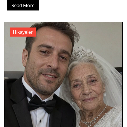
Read More
Hikayeler