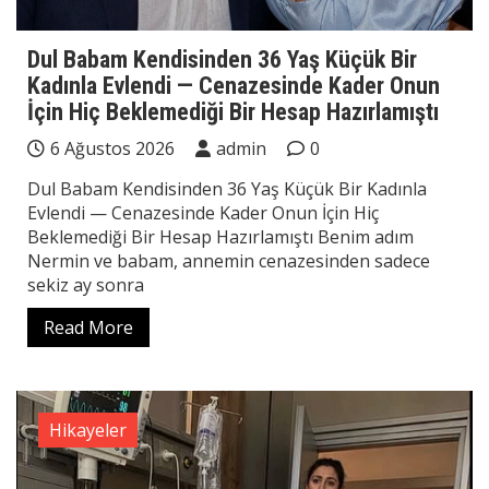
Dul Babam Kendisinden 36 Yaş Küçük Bir
Kadınla Evlendi — Cenazesinde Kader Onun
İçin Hiç Beklemediği Bir Hesap Hazırlamıştı
6 Ağustos 2026
admin
0
Dul Babam Kendisinden 36 Yaş Küçük Bir Kadınla
Evlendi — Cenazesinde Kader Onun İçin Hiç
Beklemediği Bir Hesap Hazırlamıştı Benim adım
Nermin ve babam, annemin cenazesinden sadece
sekiz ay sonra
Read More
Hikayeler