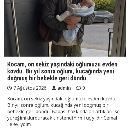
Kocam, on sekiz yaşındaki oğlumuzu evden
kovdu. Bir yıl sonra oğlum, kucağında yeni
doğmuş bir bebekle geri döndü.
7 Ağustos 2026
admin
0
Kocam, on sekiz yaşındaki oğlumuzu evden kovdu.
Bir yıl sonra oğlum, kucağında yeni doğmuş bir
bebekle geri döndü. Babası hakkında anlattıkları ise
yüreğimi durduracak cinstendi.Yirmi üç yıldır Cemal
ile evliydim.