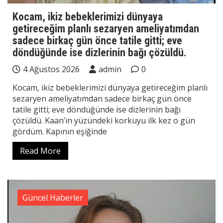
Kocam, ikiz bebeklerimizi dünyaya
getireceğim planlı sezaryen ameliyatımdan
sadece birkaç gün önce tatile gitti; eve
döndüğünde ise dizlerinin bağı çözüldü.
4 Ağustos 2026
admin
0
Kocam, ikiz bebeklerimizi dünyaya getireceğim planlı
sezaryen ameliyatımdan sadece birkaç gün önce
tatile gitti; eve döndüğünde ise dizlerinin bağı
çözüldü. Kaan’ın yüzündeki korkuyu ilk kez o gün
gördüm. Kapının eşiğinde
Read More
Güncel Haberler