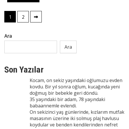
Yazı
1
2
sayfalaması
Ara
Ara
Son Yazılar
Kocam, on sekiz yaşındaki oğlumuzu evden
kovdu. Bir yıl sonra oğlum, kucağında yeni
doğmuş bir bebekle geri döndü.
35 yaşındaki bir adam, 78 yaşındaki
babaannemle evlendi.
On sekizinci yaş günlerinde, kızlarım mutfak
masasının üzerine iki solmuş plaj havlusu
koydular ve benden kendilerinden nefret