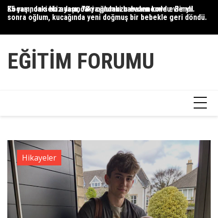
Skip
Kocam, on sekiz yaşındaki oğlumuzu evden kovdu. Bir yıl
35 yaşındaki bir adam, 78 yaşındaki babaannemle evlendi.
On
to
sonra oğlum, kucağında yeni doğmuş bir bebekle geri döndü.
üz
content
ke
EĞITIM FORUMU
Hikayeler