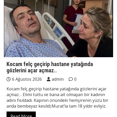
Kocam felç geçirip hastane yatağında
gözlerini açar açmaz..
6 Ağustos 2026
admin
0
Kocam felç geçirip hastane yatağında gözlerini açar
açmaz… Elimi tuttu ve bana ait olmayan bir kadının
adını fısıldadı. Kapının önündeki hemşirenin yüzü bir
anda bembeyaz kesildi.Murat’la tam 18 yıldır evliyiz.
Read More