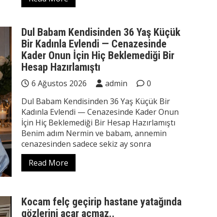
Dul Babam Kendisinden 36 Yaş Küçük
Bir Kadınla Evlendi — Cenazesinde
Kader Onun İçin Hiç Beklemediği Bir
Hesap Hazırlamıştı
6 Ağustos 2026
admin
0
Dul Babam Kendisinden 36 Yaş Küçük Bir
Kadınla Evlendi — Cenazesinde Kader Onun
İçin Hiç Beklemediği Bir Hesap Hazırlamıştı
Benim adım Nermin ve babam, annemin
cenazesinden sadece sekiz ay sonra
Read More
Kocam felç geçirip hastane yatağında
gözlerini açar açmaz..