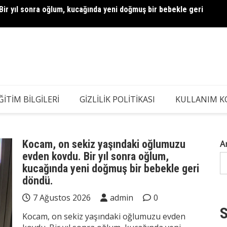
ir yıl sonra oğlum, kucağında yeni doğmuş bir bebekle geri
lendi.
On sek
kendil
ĞITIM BILGILERI
GIZLILIK POLITIKASI
KULLANIM K
Kocam, on sekiz yaşındaki oğlumuzu
A
evden kovdu. Bir yıl sonra oğlum,
kucağında yeni doğmuş bir bebekle geri
döndü.
7 Ağustos 2026
admin
0
S
Kocam, on sekiz yaşındaki oğlumuzu evden