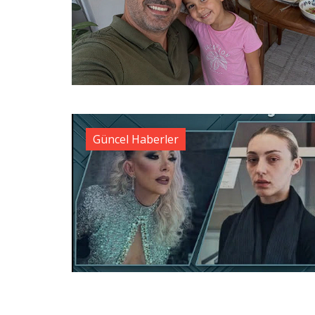
Güncel Haberler