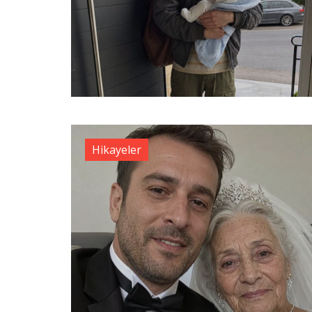
Hikayeler