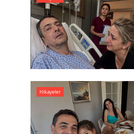
Hikayeler