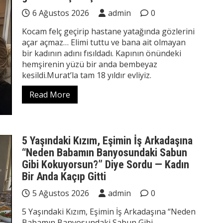
6 Ağustos 2026
admin
0
Kocam felç geçirip hastane yatağında gözlerini
açar açmaz… Elimi tuttu ve bana ait olmayan
bir kadının adını fısıldadı. Kapının önündeki
hemşirenin yüzü bir anda bembeyaz
kesildi.Murat’la tam 18 yıldır evliyiz.
Read More
5 Yaşındaki Kızım, Eşimin İş Arkadaşına
“Neden Babamın Banyosundaki Sabun
Gibi Kokuyorsun?” Diye Sordu — Kadın
Bir Anda Kaçıp Gitti
5 Ağustos 2026
admin
0
5 Yaşındaki Kızım, Eşimin İş Arkadaşına “Neden
Babamın Banyosundaki Sabun Gibi