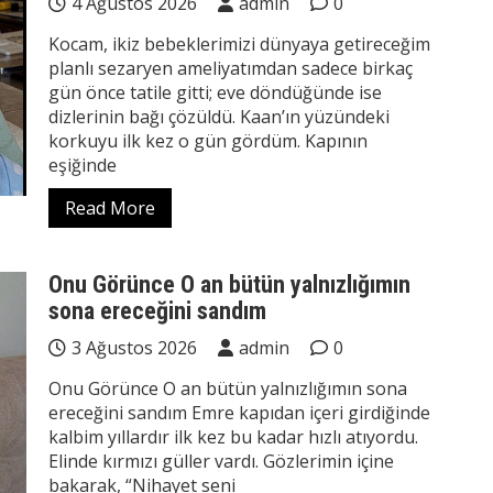
4 Ağustos 2026
admin
0
Kocam, ikiz bebeklerimizi dünyaya getireceğim
planlı sezaryen ameliyatımdan sadece birkaç
gün önce tatile gitti; eve döndüğünde ise
dizlerinin bağı çözüldü. Kaan’ın yüzündeki
korkuyu ilk kez o gün gördüm. Kapının
eşiğinde
Read More
Onu Görünce O an bütün yalnızlığımın
sona ereceğini sandım
3 Ağustos 2026
admin
0
Onu Görünce O an bütün yalnızlığımın sona
ereceğini sandım Emre kapıdan içeri girdiğinde
kalbim yıllardır ilk kez bu kadar hızlı atıyordu.
Elinde kırmızı güller vardı. Gözlerimin içine
bakarak, “Nihayet seni