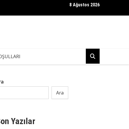
8 Ağustos 2026
izinci yaş günlerinde, kızlarım mutfak masasının üzerine iki solm
erinden nefret etmememi istediler.
OŞULLARI
ra
Ara
on Yazılar