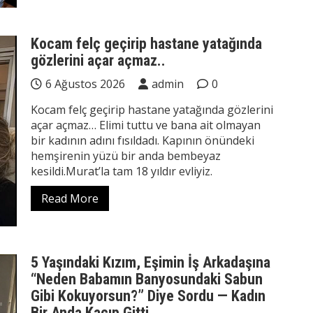
Kocam felç geçirip hastane yatağında
gözlerini açar açmaz..
6 Ağustos 2026
admin
0
Kocam felç geçirip hastane yatağında gözlerini
açar açmaz… Elimi tuttu ve bana ait olmayan
bir kadının adını fısıldadı. Kapının önündeki
hemşirenin yüzü bir anda bembeyaz
kesildi.Murat’la tam 18 yıldır evliyiz.
Read More
5 Yaşındaki Kızım, Eşimin İş Arkadaşına
“Neden Babamın Banyosundaki Sabun
Gibi Kokuyorsun?” Diye Sordu — Kadın
Bir Anda Kaçıp Gitti