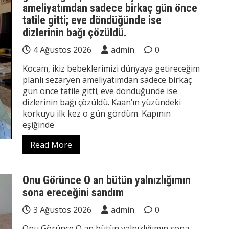
ameliyatımdan sadece birkaç gün önce
tatile gitti; eve döndüğünde ise
dizlerinin bağı çözüldü.
4 Ağustos 2026
admin
0
Kocam, ikiz bebeklerimizi dünyaya getireceğim
planlı sezaryen ameliyatımdan sadece birkaç
gün önce tatile gitti; eve döndüğünde ise
dizlerinin bağı çözüldü. Kaan’ın yüzündeki
korkuyu ilk kez o gün gördüm. Kapının
eşiğinde
Read More
Onu Görünce O an bütün yalnızlığımın
sona ereceğini sandım
3 Ağustos 2026
admin
0
Onu Görünce O an bütün yalnızlığımın sona