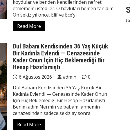
koydular ve benden kendilerinden nefret
S
etmememi istediler. O havluları hemen tanıdım.
On sekiz yıl önce, Elif ve Ece’yi
G
Read More
Dul Babam Kendisinden 36 Yaş Küçük
Bir Kadınla Evlendi — Cenazesinde
Kader Onun İçin Hiç Beklemediği Bir
Hesap Hazırlamıştı
6 Ağustos 2026
admin
0
Dul Babam Kendisinden 36 Yaş Küçük Bir
Kadınla Evlendi — Cenazesinde Kader Onun
İçin Hiç Beklemediği Bir Hesap Hazırlamıştı
Benim adım Nermin ve babam, annemin
cenazesinden sadece sekiz ay sonra
Read More