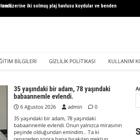
lendi.
ının üzerine iki solmuş plaj havlusu koydular ve benden
Dul Ba
Hesap 
ĞITIM BILGILERI
GIZLILIK POLITIKASI
KULLANIM K
35 yaşındaki bir adam, 78 yaşındaki
A
babaannemle evlendi.
6 Ağustos 2026
admin
0
35 yaşındaki bir adam, 78 yaşındaki
babaannemle evlendi. Onun yalnızca mirasının
S
peşinde olduğundan emindim… Ta ki
cenazeden sonra bana bırakılan mektup,