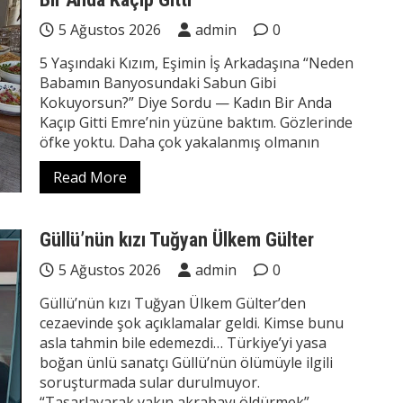
5 Ağustos 2026
admin
0
5 Yaşındaki Kızım, Eşimin İş Arkadaşına “Neden
Babamın Banyosundaki Sabun Gibi
Kokuyorsun?” Diye Sordu — Kadın Bir Anda
Kaçıp Gitti Emre’nin yüzüne baktım. Gözlerinde
öfke yoktu. Daha çok yakalanmış olmanın
Read More
Güllü’nün kızı Tuğyan Ülkem Gülter
5 Ağustos 2026
admin
0
Güllü’nün kızı Tuğyan Ülkem Gülter’den
cezaevinde şok açıklamalar geldi. Kimse bunu
asla tahmin bile edemezdi… Türkiye’yi yasa
boğan ünlü sanatçı Güllü’nün ölümüyle ilgili
soruşturmada sular durulmuyor.
“Tasarlayarak yakın akrabayı öldürmek”