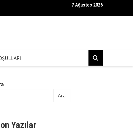
7 Ağustos 2026
bam Kendisinden 36 Yaş Küçük Bir Kadınla Evlendi — Cenazesinde 
Hazırlamıştı
OŞULLARI
ra
Ara
on Yazılar