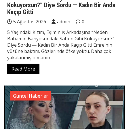
Kokuyorsun?” Diye Sordu — Kadın Bir Anda
Kaçıp Gitti
5 Ağustos 2026
admin
0
5 Yaşındaki Kızım, Eşimin İş Arkadaşına “Neden
Babamın Banyosundaki Sabun Gibi Kokuyorsun?”
Diye Sordu — Kadın Bir Anda Kaçıp Gitti Emre’nin
yüzüne baktım. Gözlerinde öfke yoktu. Daha çok
yakalanmış olmanın
Read More
Güncel Haberler