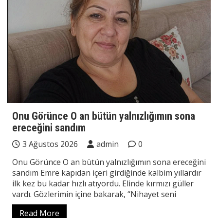
Onu Görünce O an bütün yalnızlığımın sona
ereceğini sandım
3 Ağustos 2026
admin
0
Onu Görünce O an bütün yalnızlığımın sona ereceğini
sandım Emre kapıdan içeri girdiğinde kalbim yıllardır
ilk kez bu kadar hızlı atıyordu. Elinde kırmızı güller
vardı. Gözlerimin içine bakarak, “Nihayet seni
Read More