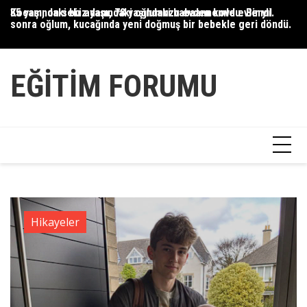
Skip
Kocam, on sekiz yaşındaki oğlumuzu evden kovdu. Bir yıl
35 yaşındaki bir adam, 78 yaşındaki babaannemle evlendi.
On
to
sonra oğlum, kucağında yeni doğmuş bir bebekle geri döndü.
üz
content
ke
EĞITIM FORUMU
Hikayeler