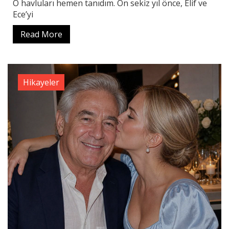
O havluları hemen tanıdım. On sekiz yıl önce, Elif ve
Ece’yi
Read More
Hikayeler