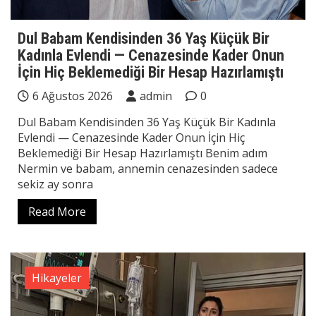
Dul Babam Kendisinden 36 Yaş Küçük Bir
Kadınla Evlendi — Cenazesinde Kader Onun
İçin Hiç Beklemediği Bir Hesap Hazırlamıştı
6 Ağustos 2026
admin
0
Dul Babam Kendisinden 36 Yaş Küçük Bir Kadınla
Evlendi — Cenazesinde Kader Onun İçin Hiç
Beklemediği Bir Hesap Hazırlamıştı Benim adım
Nermin ve babam, annemin cenazesinden sadece
sekiz ay sonra
Read More
Hikayeler