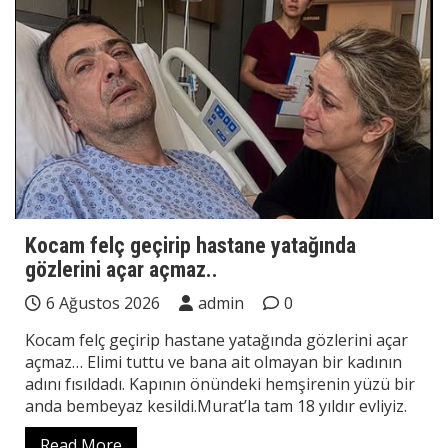
Kocam felç geçirip hastane yatağında
gözlerini açar açmaz..
6 Ağustos 2026
admin
0
Kocam felç geçirip hastane yatağında gözlerini açar
açmaz… Elimi tuttu ve bana ait olmayan bir kadının
adını fısıldadı. Kapının önündeki hemşirenin yüzü bir
anda bembeyaz kesildi.Murat’la tam 18 yıldır evliyiz.
Read More