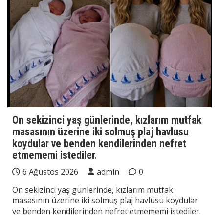
On sekizinci yaş günlerinde, kızlarım mutfak
masasının üzerine iki solmuş plaj havlusu
koydular ve benden kendilerinden nefret
etmememi istediler.
6 Ağustos 2026
admin
0
On sekizinci yaş günlerinde, kızlarım mutfak
masasının üzerine iki solmuş plaj havlusu koydular
ve benden kendilerinden nefret etmememi istediler.