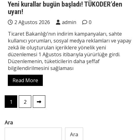
Yeni kurallar bugün başladı! TÜKODER’den
uyarı!
2 Ağustos 2026
admin
0
Ticaret Bakanlığı’nın indirim kampanyaları, sahte
kullanıcı yorumları, sosyal medya reklamları ve yapay
zekâ ile oluşturulan içeriklere yönelik yeni
düzenlemesi 1 Ağustos itibarıyla yürürlüğe girdi.
Düzenlemenin, tüketicilerin daha şeffaf
bilgilendirilmesini sağlaması
Read More
Yazı
1
2
sayfalaması
Ara
Ara