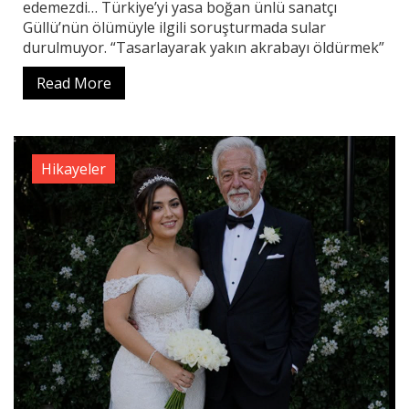
edemezdi… Türkiye’yi yasa boğan ünlü sanatçı
Güllü’nün ölümüyle ilgili soruşturmada sular
durulmuyor. “Tasarlayarak yakın akrabayı öldürmek”
Read More
Hikayeler