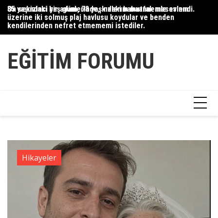
Skip
35 yaşındaki bir adam, 78 yaşındaki babaannemle evlendi.
On sekizinci yaş günlerinde, kızlarım mutfak masasının
Du
to
üzerine iki solmuş plaj havlusu koydular ve benden
Ce
content
kendilerinden nefret etmememi istediler.
Ha
EĞITIM FORUMU
Hikayeler