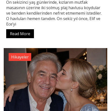
On sekizinci yaş günlerinde, kızlarım mutfak
masasının üzerine iki solmuş plaj havlusu koydular
ve benden kendilerinden nefret etmememi istediler.
O havluları hemen tanıdım. On sekiz yıl önce, Elif ve
Ece’yi
Read More
Hikayeler