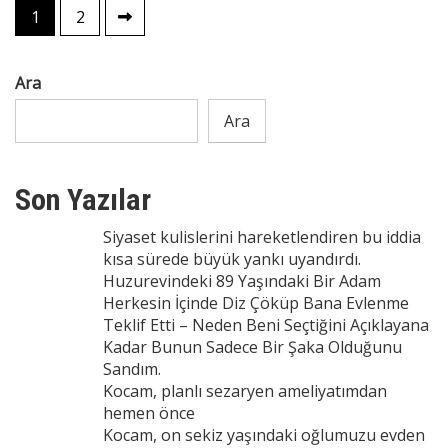
Yazı
1
2
sayfalaması
Ara
Ara
Son Yazılar
Siyaset kulislerini hareketlendiren bu iddia
kısa sürede büyük yankı uyandırdı.
Huzurevindeki 89 Yaşındaki Bir Adam
Herkesin İçinde Diz Çöküp Bana Evlenme
Teklif Etti – Neden Beni Seçtiğini Açıklayana
Kadar Bunun Sadece Bir Şaka Olduğunu
Sandım.
Kocam, planlı sezaryen ameliyatımdan
hemen önce
Kocam, on sekiz yaşındaki oğlumuzu evden