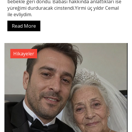
bebekle geri döndü. Babası hakkında anlattıkları ise
yüreğimi durduracak cinstendi.Yirmi üç yıldır Cemal
ile evliydim.
Read More
Hikayeler