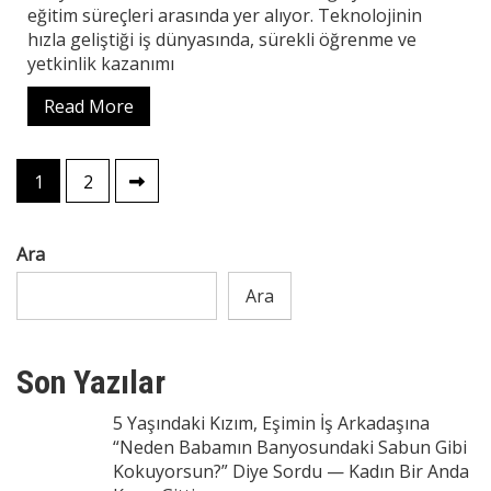
eğitim süreçleri arasında yer alıyor. Teknolojinin
hızla geliştiği iş dünyasında, sürekli öğrenme ve
yetkinlik kazanımı
Read More
Yazı
1
2
sayfalaması
Ara
Ara
Son Yazılar
5 Yaşındaki Kızım, Eşimin İş Arkadaşına
“Neden Babamın Banyosundaki Sabun Gibi
Kokuyorsun?” Diye Sordu — Kadın Bir Anda