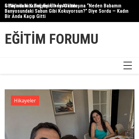
Skip
5 Yaşındaki Kızım, Eşimin İş Arkadaşına “Neden Babamın
Güllü’nün kızı Tuğyan Ülkem Gülter
Se
to
Banyosundaki Sabun Gibi Kokuyorsun?” Diye Sordu — Kadın
content
Bir Anda Kaçıp Gitti
EĞITIM FORUMU
Hikayeler