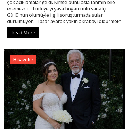
şok açıklamalar geldi. Kimse bunu asla tahmin bile
edemezdi… Türkiye’yi yasa boğan ünlü sanatçı
Güllü’nün ölümüyle ilgili soruşturmada sular
durulmuyor. “Tasarlayarak yakın akrabayı öldürmek”
Read More
Hikayeler