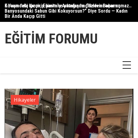
Skip
Kocam felç geçirip hastane yatağında gözlerini açar açmaz..
5 Yaşındaki Kızım, Eşimin İş Arkadaşına “Neden Babamın
Gü
to
Banyosundaki Sabun Gibi Kokuyorsun?” Diye Sordu — Kadın
content
Bir Anda Kaçıp Gitti
EĞITIM FORUMU
Hikayeler