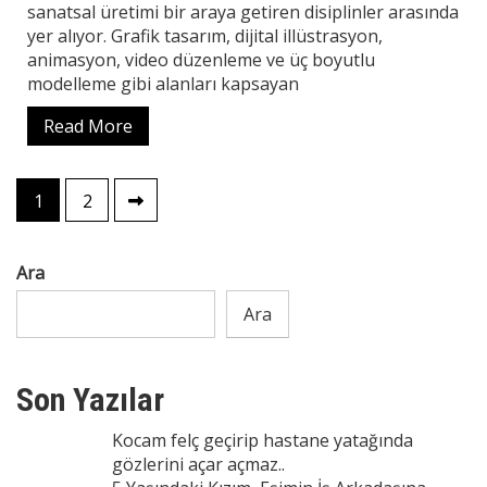
sanatsal üretimi bir araya getiren disiplinler arasında
yer alıyor. Grafik tasarım, dijital illüstrasyon,
animasyon, video düzenleme ve üç boyutlu
modelleme gibi alanları kapsayan
Read More
Yazı
1
2
sayfalaması
Ara
Ara
Son Yazılar
Kocam felç geçirip hastane yatağında
gözlerini açar açmaz..