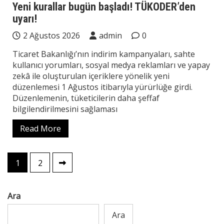
Yeni kurallar bugün başladı! TÜKODER’den
uyarı!
2 Ağustos 2026
admin
0
Ticaret Bakanlığı’nın indirim kampanyaları, sahte
kullanıcı yorumları, sosyal medya reklamları ve yapay
zekâ ile oluşturulan içeriklere yönelik yeni
düzenlemesi 1 Ağustos itibarıyla yürürlüğe girdi.
Düzenlemenin, tüketicilerin daha şeffaf
bilgilendirilmesini sağlaması
Read More
Yazı
1
2
sayfalaması
Ara
Ara