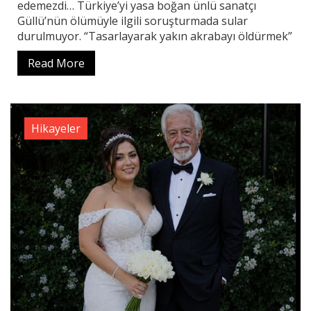
edemezdi… Türkiye’yi yasa boğan ünlü sanatçı
Güllü’nün ölümüyle ilgili soruşturmada sular
durulmuyor. “Tasarlayarak yakın akrabayı öldürmek”
Read More
Hikayeler