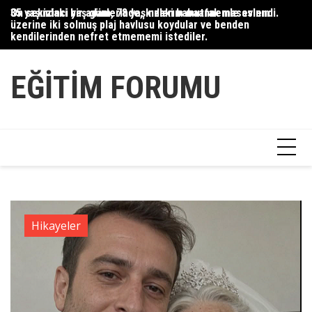
Skip
35 yaşındaki bir adam, 78 yaşındaki babaannemle evlendi.
On sekizinci yaş günlerinde, kızlarım mutfak masasının
Du
to
üzerine iki solmuş plaj havlusu koydular ve benden
Ce
content
kendilerinden nefret etmememi istediler.
Ha
EĞITIM FORUMU
Hikayeler