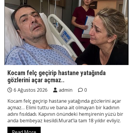
Kocam felç geçirip hastane yatağında
gözlerini açar açmaz..
6 Ağustos 2026
admin
0
Kocam felç geçirip hastane yatağında gözlerini açar
açmaz… Elimi tuttu ve bana ait olmayan bir kadının
adını fısıldadı. Kapının önündeki hemşirenin yüzü bir
anda bembeyaz kesildi.Murat’la tam 18 yıldır evliyiz.
Read More