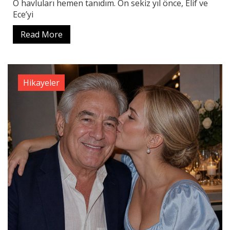
O havluları hemen tanıdım. On sekiz yıl önce, Elif ve
Ece’yi
Read More
Hikayeler