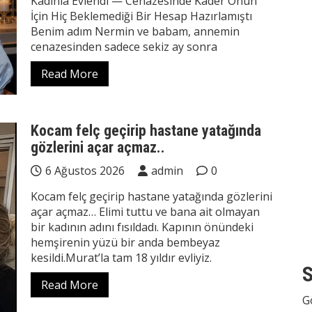
Kadınla Evlendi — Cenazesinde Kader Onun
İçin Hiç Beklemediği Bir Hesap Hazırlamıştı
Benim adım Nermin ve babam, annemin
cenazesinden sadece sekiz ay sonra
Read More
Kocam felç geçirip hastane yatağında
gözlerini açar açmaz..
6 Ağustos 2026
admin
0
Kocam felç geçirip hastane yatağında gözlerini
açar açmaz… Elimi tuttu ve bana ait olmayan
bir kadının adını fısıldadı. Kapının önündeki
hemşirenin yüzü bir anda bembeyaz
kesildi.Murat’la tam 18 yıldır evliyiz.
S
Read More
G