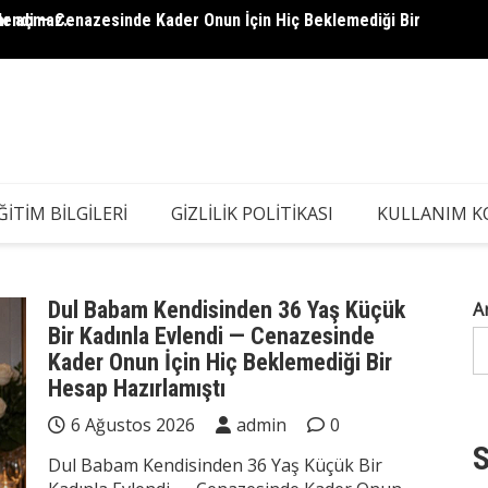
lendi — Cenazesinde Kader Onun İçin Hiç Beklemediği Bir
ar açmaz..
5 Yaşı
Kadın 
ĞITIM BILGILERI
GIZLILIK POLITIKASI
KULLANIM K
Dul Babam Kendisinden 36 Yaş Küçük
A
Bir Kadınla Evlendi — Cenazesinde
Kader Onun İçin Hiç Beklemediği Bir
Hesap Hazırlamıştı
6 Ağustos 2026
admin
0
S
Dul Babam Kendisinden 36 Yaş Küçük Bir