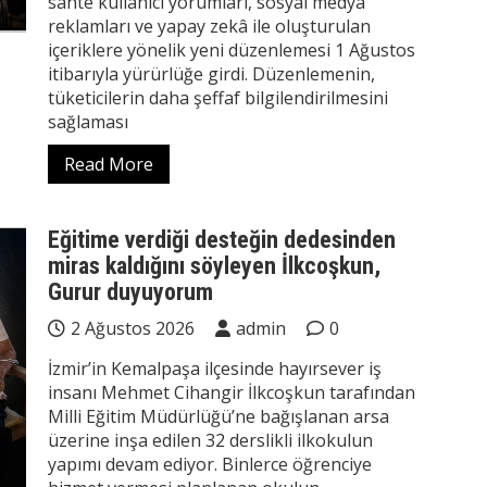
sahte kullanıcı yorumları, sosyal medya
reklamları ve yapay zekâ ile oluşturulan
içeriklere yönelik yeni düzenlemesi 1 Ağustos
itibarıyla yürürlüğe girdi. Düzenlemenin,
tüketicilerin daha şeffaf bilgilendirilmesini
sağlaması
Read More
Eğitime verdiği desteğin dedesinden
miras kaldığını söyleyen İlkcoşkun,
Gurur duyuyorum
2 Ağustos 2026
admin
0
İzmir’in Kemalpaşa ilçesinde hayırsever iş
insanı Mehmet Cihangir İlkcoşkun tarafından
Milli Eğitim Müdürlüğü’ne bağışlanan arsa
üzerine inşa edilen 32 derslikli ilkokulun
yapımı devam ediyor. Binlerce öğrenciye