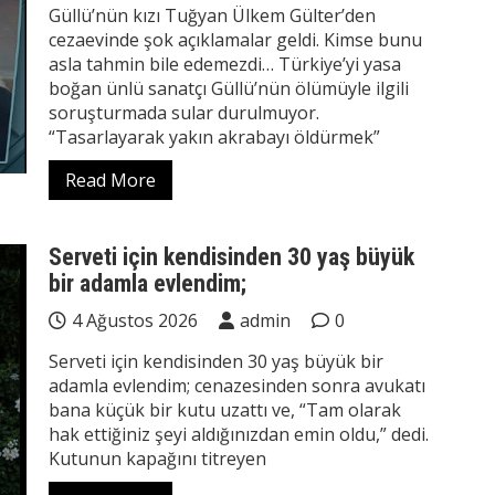
Güllü’nün kızı Tuğyan Ülkem Gülter’den
cezaevinde şok açıklamalar geldi. Kimse bunu
asla tahmin bile edemezdi… Türkiye’yi yasa
boğan ünlü sanatçı Güllü’nün ölümüyle ilgili
soruşturmada sular durulmuyor.
“Tasarlayarak yakın akrabayı öldürmek”
Read More
Serveti için kendisinden 30 yaş büyük
bir adamla evlendim;
4 Ağustos 2026
admin
0
Serveti için kendisinden 30 yaş büyük bir
adamla evlendim; cenazesinden sonra avukatı
bana küçük bir kutu uzattı ve, “Tam olarak
hak ettiğiniz şeyi aldığınızdan emin oldu,” dedi.
Kutunun kapağını titreyen