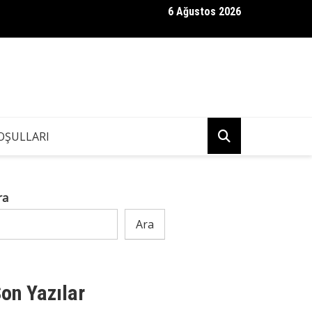
6 Ağustos 2026
ndaki Kızım, Eşimin İş Arkadaşına “Neden Babamın Banyosundaki S
Bir Anda Kaçıp Gitti
OŞULLARI
ra
Ara
on Yazılar