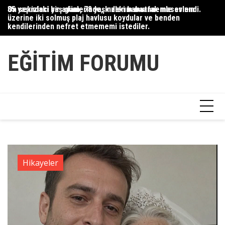
Skip
35 yaşındaki bir adam, 78 yaşındaki babaannemle evlendi.
On sekizinci yaş günlerinde, kızlarım mutfak masasının
Du
to
üzerine iki solmuş plaj havlusu koydular ve benden
Ce
content
kendilerinden nefret etmememi istediler.
Ha
EĞITIM FORUMU
Hikayeler