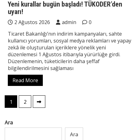
Yeni kurallar bugün başladı! TÜKODER’den
uyarı!
2 Ağustos 2026
admin
0
Ticaret Bakanlığı’nın indirim kampanyaları, sahte
kullanıcı yorumları, sosyal medya reklamları ve yapay
zekâ ile oluşturulan içeriklere yönelik yeni
düzenlemesi 1 Ağustos itibarıyla yürürlüğe girdi.
Düzenlemenin, tüketicilerin daha şeffaf
bilgilendirilmesini sağlaması
Read More
Yazı
1
2
sayfalaması
Ara
Ara