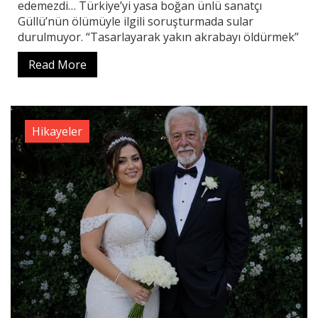
edemezdi… Türkiye’yi yasa boğan ünlü sanatçı
Güllü’nün ölümüyle ilgili soruşturmada sular
durulmuyor. “Tasarlayarak yakın akrabayı öldürmek”
Read More
Hikayeler