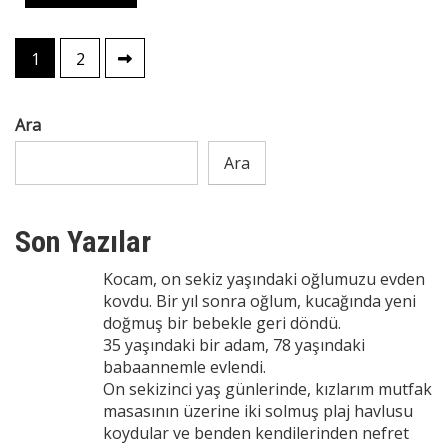
Yazı
1
2
sayfalaması
Ara
Ara
Son Yazılar
Kocam, on sekiz yaşındaki oğlumuzu evden
kovdu. Bir yıl sonra oğlum, kucağında yeni
doğmuş bir bebekle geri döndü.
35 yaşındaki bir adam, 78 yaşındaki
babaannemle evlendi.
On sekizinci yaş günlerinde, kızlarım mutfak
masasının üzerine iki solmuş plaj havlusu
koydular ve benden kendilerinden nefret