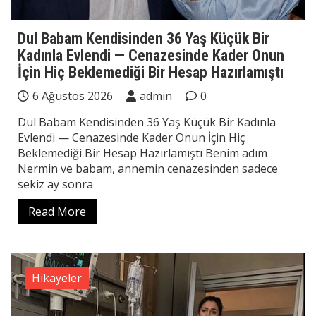
Dul Babam Kendisinden 36 Yaş Küçük Bir
Kadınla Evlendi — Cenazesinde Kader Onun
İçin Hiç Beklemediği Bir Hesap Hazırlamıştı
6 Ağustos 2026
admin
0
Dul Babam Kendisinden 36 Yaş Küçük Bir Kadınla
Evlendi — Cenazesinde Kader Onun İçin Hiç
Beklemediği Bir Hesap Hazırlamıştı Benim adım
Nermin ve babam, annemin cenazesinden sadece
sekiz ay sonra
Read More
Hikayeler