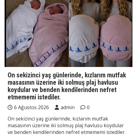
On sekizinci yaş günlerinde, kızlarım mutfak
masasının üzerine iki solmuş plaj havlusu
koydular ve benden kendilerinden nefret
etmememi istediler.
6 Ağustos 2026
admin
0
On sekizinci yaş günlerinde, kızlarım mutfak
masasının üzerine iki solmuş plaj havlusu koydular
ve benden kendilerinden nefret etmememi istediler.