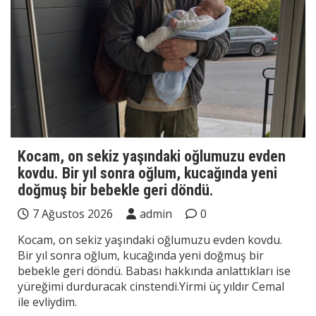
Kocam, on sekiz yaşındaki oğlumuzu evden
kovdu. Bir yıl sonra oğlum, kucağında yeni
doğmuş bir bebekle geri döndü.
7 Ağustos 2026
admin
0
Kocam, on sekiz yaşındaki oğlumuzu evden kovdu.
Bir yıl sonra oğlum, kucağında yeni doğmuş bir
bebekle geri döndü. Babası hakkında anlattıkları ise
yüreğimi durduracak cinstendi.Yirmi üç yıldır Cemal
ile evliydim.