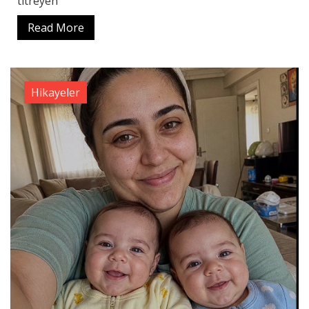
titreyen
Read More
Hikayeler