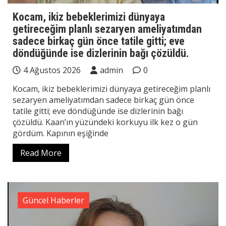
Kocam, ikiz bebeklerimizi dünyaya
getireceğim planlı sezaryen ameliyatımdan
sadece birkaç gün önce tatile gitti; eve
döndüğünde ise dizlerinin bağı çözüldü.
4 Ağustos 2026
admin
0
Kocam, ikiz bebeklerimizi dünyaya getireceğim planlı
sezaryen ameliyatımdan sadece birkaç gün önce
tatile gitti; eve döndüğünde ise dizlerinin bağı
çözüldü. Kaan’ın yüzündeki korkuyu ilk kez o gün
gördüm. Kapının eşiğinde
Read More
Güncel Haberler