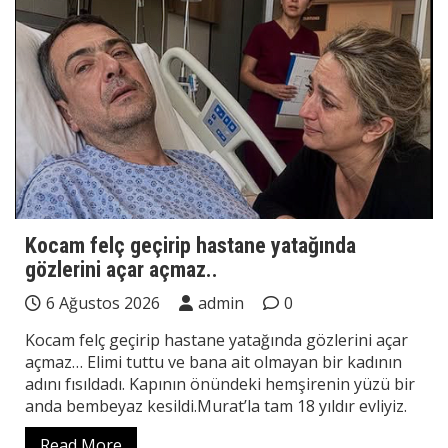
Kocam felç geçirip hastane yatağında
gözlerini açar açmaz..
6 Ağustos 2026
admin
0
Kocam felç geçirip hastane yatağında gözlerini açar
açmaz… Elimi tuttu ve bana ait olmayan bir kadının
adını fısıldadı. Kapının önündeki hemşirenin yüzü bir
anda bembeyaz kesildi.Murat’la tam 18 yıldır evliyiz.
Read More