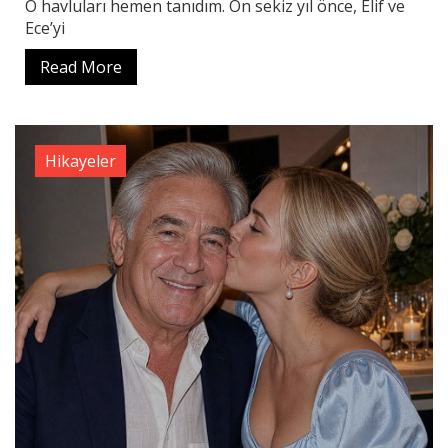
O havluları hemen tanıdım. On sekiz yıl önce, Elif ve
Ece’yi
Read More
Hikayeler