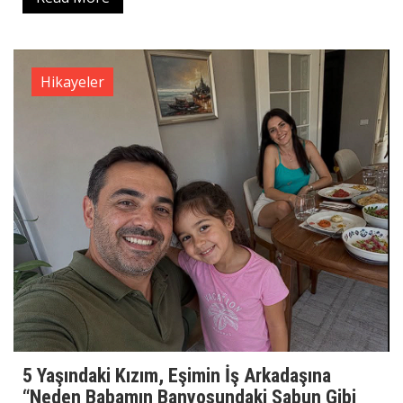
Hikayeler
5 Yaşındaki Kızım, Eşimin İş Arkadaşına
“Neden Babamın Banyosundaki Sabun Gibi