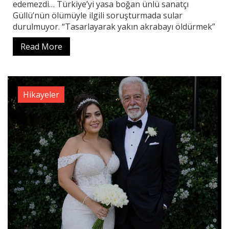
edemezdi… Türkiye’yi yasa boğan ünlü sanatçı
Güllü’nün ölümüyle ilgili soruşturmada sular
durulmuyor. “Tasarlayarak yakın akrabayı öldürmek”
Read More
Hikayeler