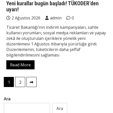
Yeni kurallar bugün başladı! TÜKODER’den
uyarı!
2 Ağustos 2026
admin
0
Ticaret Bakanlığı’nın indirim kampanyaları, sahte
kullanıcı yorumları, sosyal medya reklamları ve yapay
zekâ ile oluşturulan içeriklere yönelik yeni
düzenlemesi 1 Ağustos itibarıyla yürürlüğe girdi.
Düzenlemenin, tüketicilerin daha şeffaf
bilgilendirilmesini sağlaması
Read More
Yazı
1
2
sayfalaması
Ara
Ara