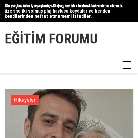
Skip
35 yaşındaki bir adam, 78 yaşındaki babaannemle evlendi.
On sekizinci yaş günlerinde, kızlarım mutfak masasının
Du
to
üzerine iki solmuş plaj havlusu koydular ve benden
Ce
content
kendilerinden nefret etmememi istediler.
Ha
EĞITIM FORUMU
Hikayeler