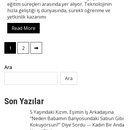
eğitim süreçleri arasında yer alıyor. Teknolojinin
hızla geliştiği iş dünyasında, sürekli öğrenme ve
yetkinlik kazanımı
Read More
Yazı
1
2
sayfalaması
Ara
Ara
Son Yazılar
5 Yaşındaki Kızım, Eşimin İş Arkadaşına
“Neden Babamın Banyosundaki Sabun Gibi
Kokuyorsun?” Diye Sordu — Kadın Bir Anda