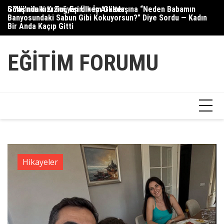
Skip
5 Yaşındaki Kızım, Eşimin İş Arkadaşına “Neden Babamın
Güllü’nün kızı Tuğyan Ülkem Gülter
Se
to
Banyosundaki Sabun Gibi Kokuyorsun?” Diye Sordu — Kadın
content
Bir Anda Kaçıp Gitti
EĞITIM FORUMU
Hikayeler