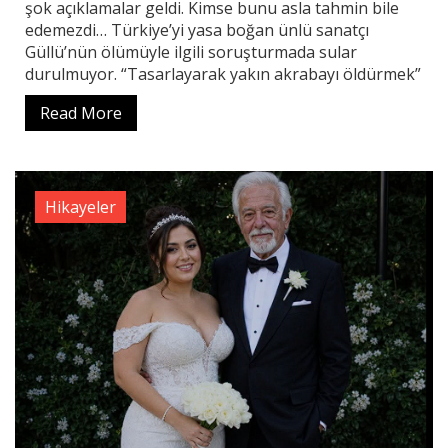
şok açıklamalar geldi. Kimse bunu asla tahmin bile
edemezdi… Türkiye’yi yasa boğan ünlü sanatçı
Güllü’nün ölümüyle ilgili soruşturmada sular
durulmuyor. “Tasarlayarak yakın akrabayı öldürmek”
Read More
Hikayeler