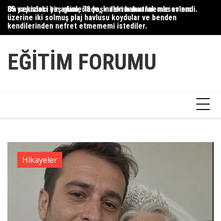
Skip
35 yaşındaki bir adam, 78 yaşındaki babaannemle evlendi.
On sekizinci yaş günlerinde, kızlarım mutfak masasının
Du
to
üzerine iki solmuş plaj havlusu koydular ve benden
Ce
content
kendilerinden nefret etmememi istediler.
Ha
EĞITIM FORUMU
Hikayeler