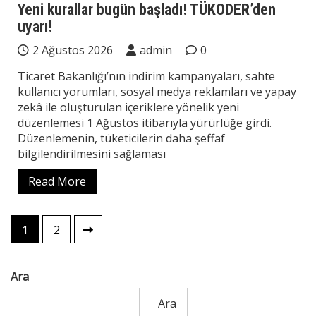
Yeni kurallar bugün başladı! TÜKODER’den
uyarı!
2 Ağustos 2026
admin
0
Ticaret Bakanlığı’nın indirim kampanyaları, sahte
kullanıcı yorumları, sosyal medya reklamları ve yapay
zekâ ile oluşturulan içeriklere yönelik yeni
düzenlemesi 1 Ağustos itibarıyla yürürlüğe girdi.
Düzenlemenin, tüketicilerin daha şeffaf
bilgilendirilmesini sağlaması
Read More
Yazı
1
2
sayfalaması
Ara
Ara