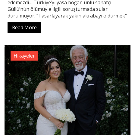
edemezdi… Türkiye’yi yasa boğan ünlü sanatçı
Güllü’nün ölümüyle ilgili soruşturmada sular
durulmuyor. “Tasarlayarak yakın akrabayı öldürmek”
Read More
Hikayeler