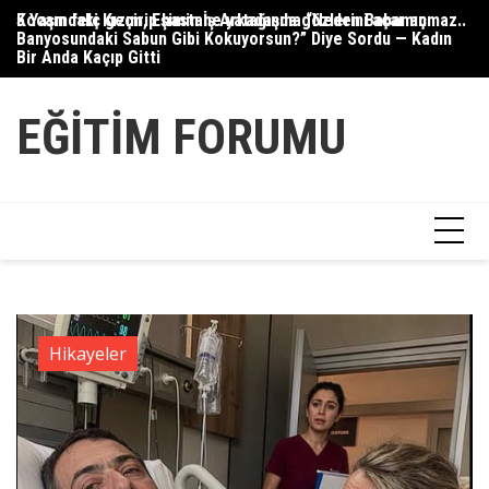
Skip
Kocam felç geçirip hastane yatağında gözlerini açar açmaz..
5 Yaşındaki Kızım, Eşimin İş Arkadaşına “Neden Babamın
Gü
to
Banyosundaki Sabun Gibi Kokuyorsun?” Diye Sordu — Kadın
content
Bir Anda Kaçıp Gitti
EĞITIM FORUMU
Hikayeler