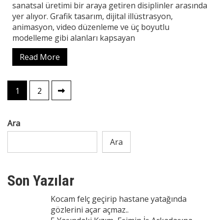
sanatsal üretimi bir araya getiren disiplinler arasında
yer alıyor. Grafik tasarım, dijital illüstrasyon,
animasyon, video düzenleme ve üç boyutlu
modelleme gibi alanları kapsayan
Read More
Yazı
1
2
sayfalaması
Ara
Ara
Son Yazılar
Kocam felç geçirip hastane yatağında
gözlerini açar açmaz..