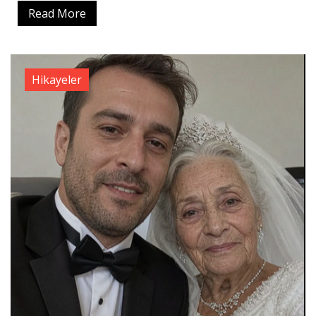
Read More
Hikayeler