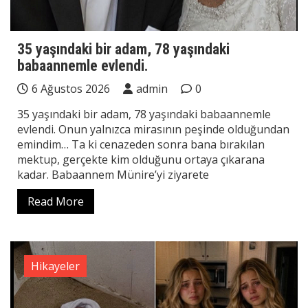
35 yaşındaki bir adam, 78 yaşındaki
babaannemle evlendi.
6 Ağustos 2026
admin
0
35 yaşındaki bir adam, 78 yaşındaki babaannemle
evlendi. Onun yalnızca mirasının peşinde olduğundan
emindim… Ta ki cenazeden sonra bana bırakılan
mektup, gerçekte kim olduğunu ortaya çıkarana
kadar. Babaannem Münire’yi ziyarete
Read More
Hikayeler