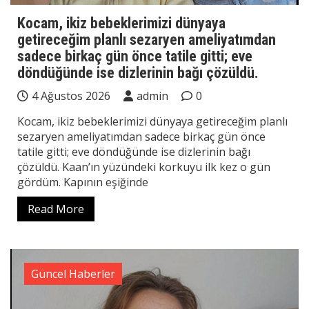
Kocam, ikiz bebeklerimizi dünyaya
getireceğim planlı sezaryen ameliyatımdan
sadece birkaç gün önce tatile gitti; eve
döndüğünde ise dizlerinin bağı çözüldü.
4 Ağustos 2026
admin
0
Kocam, ikiz bebeklerimizi dünyaya getireceğim planlı
sezaryen ameliyatımdan sadece birkaç gün önce
tatile gitti; eve döndüğünde ise dizlerinin bağı
çözüldü. Kaan’ın yüzündeki korkuyu ilk kez o gün
gördüm. Kapının eşiğinde
Read More
Güncel Haberler