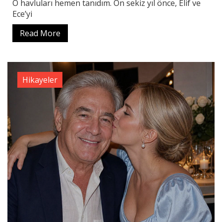
O havluları hemen tanıdım. On sekiz yıl önce, Elif ve
Ece’yi
Read More
Hikayeler