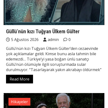
Güllü’nün kızı Tuğyan Ülkem Gülter
5 Ağustos 2026
admin
0
Güllü’nün kızı Tuğyan Ülkem Gülter’den cezaevinde
şok açıklamalar geldi. Kimse bunu asla tahmin bile
edemezdi… Türkiye’yi yasa boğan ünlü sanatçı
Güllü’nün ölümüyle ilgili soruşturmada sular
durulmuyor. “Tasarlayarak yakın akrabayı öldürmek”
Read More
Hikayeler