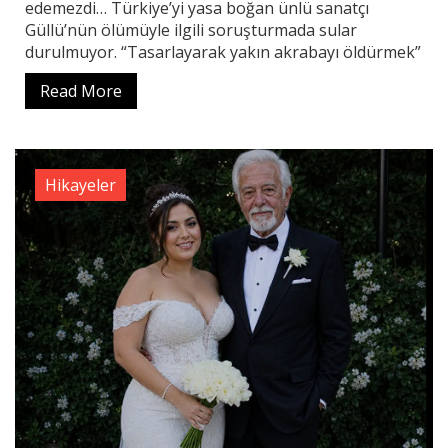
edemezdi… Türkiye’yi yasa boğan ünlü sanatçı
Güllü’nün ölümüyle ilgili soruşturmada sular
durulmuyor. “Tasarlayarak yakın akrabayı öldürmek”
Read More
Hikayeler