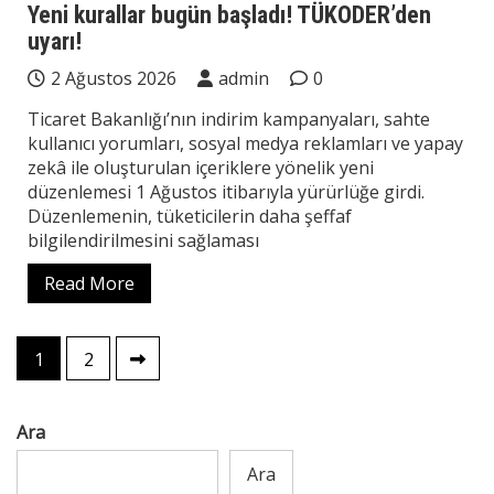
Yeni kurallar bugün başladı! TÜKODER’den
uyarı!
2 Ağustos 2026
admin
0
Ticaret Bakanlığı’nın indirim kampanyaları, sahte
kullanıcı yorumları, sosyal medya reklamları ve yapay
zekâ ile oluşturulan içeriklere yönelik yeni
düzenlemesi 1 Ağustos itibarıyla yürürlüğe girdi.
Düzenlemenin, tüketicilerin daha şeffaf
bilgilendirilmesini sağlaması
Read More
Yazı
1
2
sayfalaması
Ara
Ara