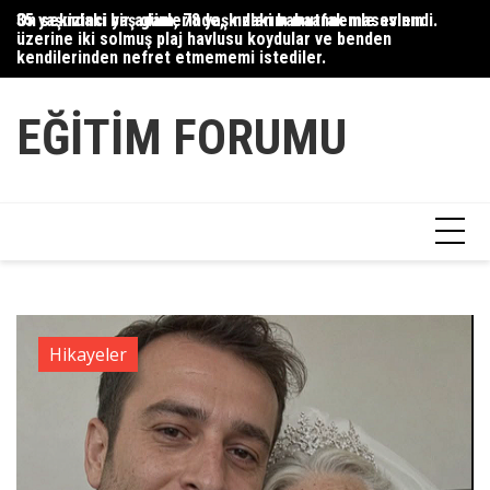
Skip
35 yaşındaki bir adam, 78 yaşındaki babaannemle evlendi.
On sekizinci yaş günlerinde, kızlarım mutfak masasının
Du
to
üzerine iki solmuş plaj havlusu koydular ve benden
Ce
content
kendilerinden nefret etmememi istediler.
Ha
EĞITIM FORUMU
Hikayeler