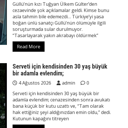
Güllü’nün kızı Tuğyan Ülkem Gülter’den
cezaevinde şok açıklamalar geldi. Kimse bunu
asla tahmin bile edemezdi… Türkiye’yi yasa
boğan ünlü sanatçı Güllü’nün ölümüyle ilgili
soruşturmada sular durulmuyor.
“Tasarlayarak yakın akrabayı öldürmek”
Read More
Serveti için kendisinden 30 yaş büyük
bir adamla evlendim;
4 Ağustos 2026
admin
0
Serveti için kendisinden 30 yaş büyük bir
adamla evlendim; cenazesinden sonra avukatı
bana küçük bir kutu uzattı ve, “Tam olarak
hak ettiğiniz şeyi aldığınızdan emin oldu,” dedi.
Kutunun kapağını titreyen