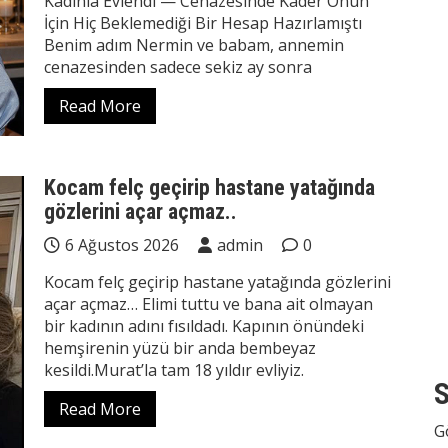
Kadınla Evlendi — Cenazesinde Kader Onun
İçin Hiç Beklemediği Bir Hesap Hazırlamıştı
Benim adım Nermin ve babam, annemin
cenazesinden sadece sekiz ay sonra
Read More
Kocam felç geçirip hastane yatağında
gözlerini açar açmaz..
6 Ağustos 2026
admin
0
Kocam felç geçirip hastane yatağında gözlerini
açar açmaz… Elimi tuttu ve bana ait olmayan
bir kadının adını fısıldadı. Kapının önündeki
hemşirenin yüzü bir anda bembeyaz
kesildi.Murat’la tam 18 yıldır evliyiz.
S
Read More
G