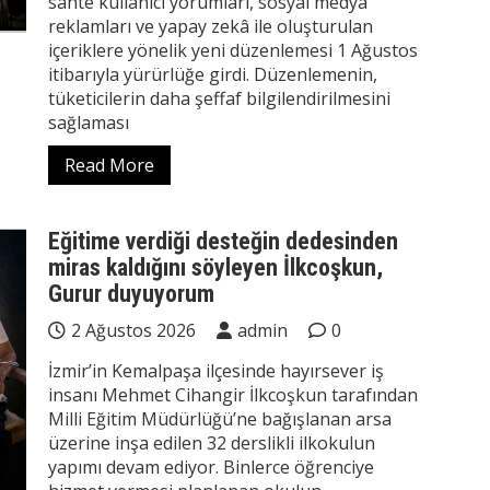
sahte kullanıcı yorumları, sosyal medya
reklamları ve yapay zekâ ile oluşturulan
içeriklere yönelik yeni düzenlemesi 1 Ağustos
itibarıyla yürürlüğe girdi. Düzenlemenin,
tüketicilerin daha şeffaf bilgilendirilmesini
sağlaması
Read More
Eğitime verdiği desteğin dedesinden
miras kaldığını söyleyen İlkcoşkun,
Gurur duyuyorum
2 Ağustos 2026
admin
0
İzmir’in Kemalpaşa ilçesinde hayırsever iş
insanı Mehmet Cihangir İlkcoşkun tarafından
Milli Eğitim Müdürlüğü’ne bağışlanan arsa
üzerine inşa edilen 32 derslikli ilkokulun
yapımı devam ediyor. Binlerce öğrenciye