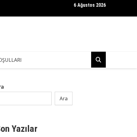
6 Ağustos 2026
ndaki Kızım, Eşimin İş Arkadaşına “Neden Babamın Banyosundaki S
Bir Anda Kaçıp Gitti
OŞULLARI
ra
Ara
on Yazılar