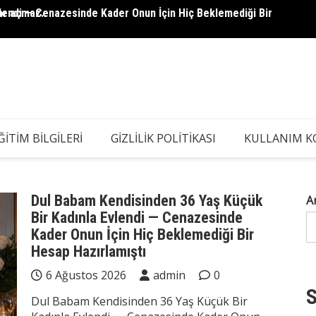
lendi — Cenazesinde Kader Onun İçin Hiç Beklemediği Bir
ar açmaz..
5 Yaşı
Kadın 
ĞITIM BILGILERI
GIZLILIK POLITIKASI
KULLANIM K
Dul Babam Kendisinden 36 Yaş Küçük
A
Bir Kadınla Evlendi — Cenazesinde
Kader Onun İçin Hiç Beklemediği Bir
Hesap Hazırlamıştı
6 Ağustos 2026
admin
0
S
Dul Babam Kendisinden 36 Yaş Küçük Bir