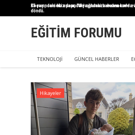
Skip
Kocam, on sekiz yaşındaki oğlumuzu evden kovdu. B
35 yaşındaki bir adam, 78 yaşındaki babaannemle ev
to
döndü.
content
EĞITIM FORUMU
TEKNOLOJI
GÜNCEL HABERLER
E
Hikayeler