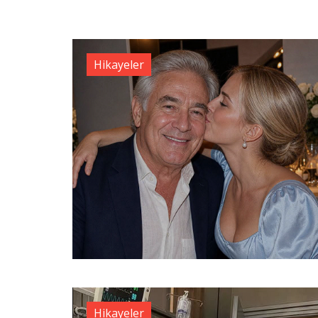
Hikayeler
Hikayeler