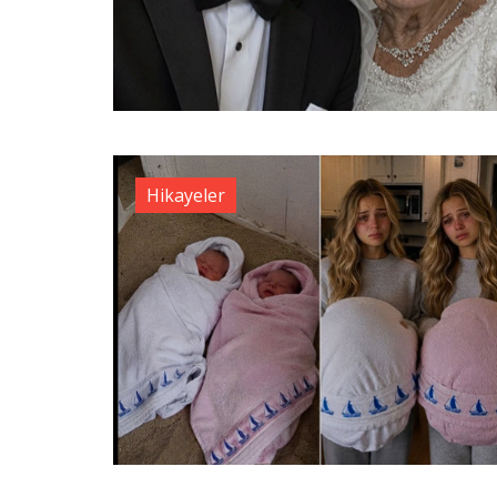
Hikayeler