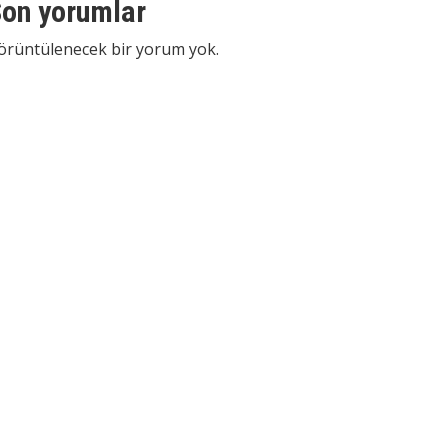
on yorumlar
örüntülenecek bir yorum yok.