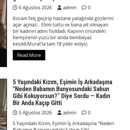
6 Ağustos 2026
admin
0
Kocam felç geçirip hastane yatağında gözlerini
açar açmaz… Elimi tuttu ve bana ait olmayan
bir kadının adını fısıldadı. Kapının önündeki
hemşirenin yüzü bir anda bembeyaz
kesildi.Murat’la tam 18 yıldır evliyiz.
Read More
5 Yaşındaki Kızım, Eşimin İş Arkadaşına
“Neden Babamın Banyosundaki Sabun
Gibi Kokuyorsun?” Diye Sordu — Kadın
Bir Anda Kaçıp Gitti
5 Ağustos 2026
admin
0
5 Yaşındaki Kızım, Eşimin İş Arkadaşına “Neden
Babamın Banyosundaki Sabun Gibi