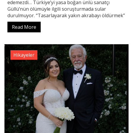
edemezdi… Türkiye’yi yasa boğan ünlü sanatçı
Güllü’nün ölümüyle ilgili soruşturmada sular
durulmuyor. “Tasarlayarak yakın akrabayı öldürmek”
Read More
Hikayeler