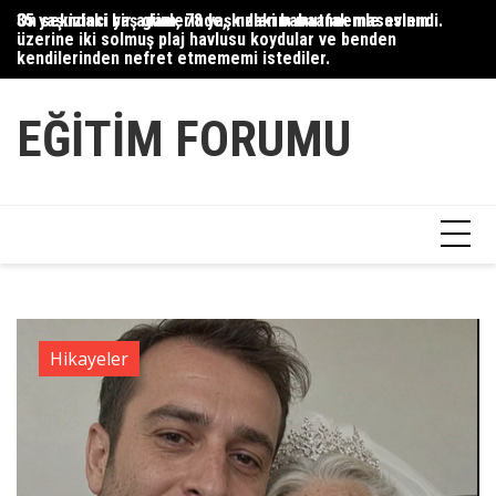
Skip
35 yaşındaki bir adam, 78 yaşındaki babaannemle evlendi.
On sekizinci yaş günlerinde, kızlarım mutfak masasının
Du
to
üzerine iki solmuş plaj havlusu koydular ve benden
Ce
content
kendilerinden nefret etmememi istediler.
Ha
EĞITIM FORUMU
Hikayeler