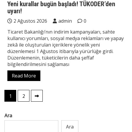
Yeni kurallar bugün başladı! TÜKODER’den
uyarı!
2 Ağustos 2026
admin
0
Ticaret Bakanlığı’nın indirim kampanyaları, sahte
kullanıcı yorumları, sosyal medya reklamları ve yapay
zekâ ile oluşturulan içeriklere yönelik yeni
düzenlemesi 1 Ağustos itibarıyla yürürlüğe girdi.
Düzenlemenin, tüketicilerin daha şeffaf
bilgilendirilmesini sağlaması
Read More
Yazı
1
2
sayfalaması
Ara
Ara