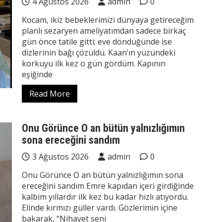
4 Ağustos 2026
admin
0
Kocam, ikiz bebeklerimizi dünyaya getireceğim
planlı sezaryen ameliyatımdan sadece birkaç
gün önce tatile gitti; eve döndüğünde ise
dizlerinin bağı çözüldü. Kaan’ın yüzündeki
korkuyu ilk kez o gün gördüm. Kapının
eşiğinde
Read More
Onu Görünce O an bütün yalnızlığımın
sona ereceğini sandım
3 Ağustos 2026
admin
0
Onu Görünce O an bütün yalnızlığımın sona
ereceğini sandım Emre kapıdan içeri girdiğinde
kalbim yıllardır ilk kez bu kadar hızlı atıyordu.
Elinde kırmızı güller vardı. Gözlerimin içine
bakarak, “Nihayet seni