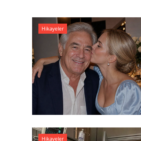
Hikayeler
Hikayeler