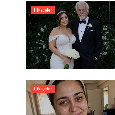
Hikayeler
Hikayeler