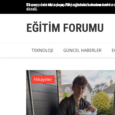
Skip
Kocam, on sekiz yaşındaki oğlumuzu evden kovdu. B
35 yaşındaki bir adam, 78 yaşındaki babaannemle ev
to
döndü.
content
EĞITIM FORUMU
TEKNOLOJI
GÜNCEL HABERLER
E
Hikayeler