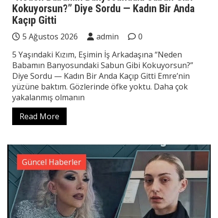
Kokuyorsun?” Diye Sordu — Kadın Bir Anda
Kaçıp Gitti
5 Ağustos 2026
admin
0
5 Yaşındaki Kızım, Eşimin İş Arkadaşına “Neden
Babamın Banyosundaki Sabun Gibi Kokuyorsun?”
Diye Sordu — Kadın Bir Anda Kaçıp Gitti Emre’nin
yüzüne baktım. Gözlerinde öfke yoktu. Daha çok
yakalanmış olmanın
Read More
Güncel Haberler