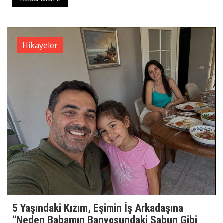
Hikayeler
5 Yaşındaki Kızım, Eşimin İş Arkadaşına
“Neden Babamın Banyosundaki Sabun Gibi