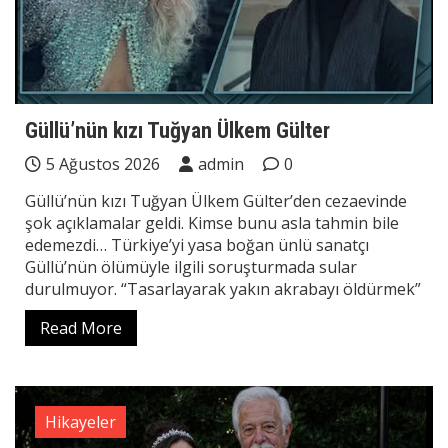
Güllü’nün kızı Tuğyan Ülkem Gülter
5 Ağustos 2026
admin
0
Güllü’nün kızı Tuğyan Ülkem Gülter’den cezaevinde
şok açıklamalar geldi. Kimse bunu asla tahmin bile
edemezdi… Türkiye’yi yasa boğan ünlü sanatçı
Güllü’nün ölümüyle ilgili soruşturmada sular
durulmuyor. “Tasarlayarak yakın akrabayı öldürmek”
Read More
Hikayeler