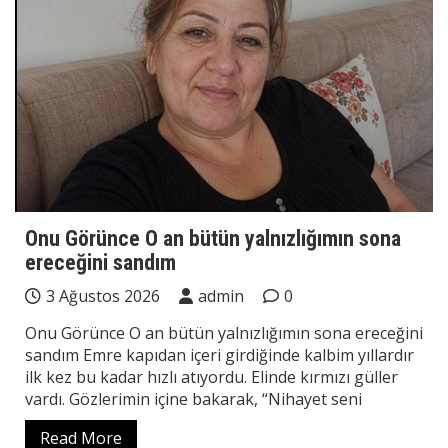
Onu Görünce O an bütün yalnızlığımın sona
ereceğini sandım
3 Ağustos 2026
admin
0
Onu Görünce O an bütün yalnızlığımın sona ereceğini
sandım Emre kapıdan içeri girdiğinde kalbim yıllardır
ilk kez bu kadar hızlı atıyordu. Elinde kırmızı güller
vardı. Gözlerimin içine bakarak, “Nihayet seni
Read More