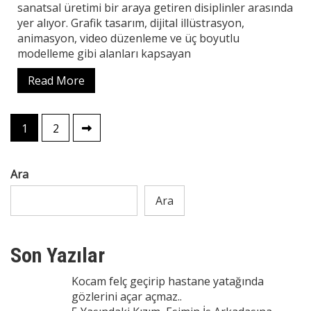
sanatsal üretimi bir araya getiren disiplinler arasında
yer alıyor. Grafik tasarım, dijital illüstrasyon,
animasyon, video düzenleme ve üç boyutlu
modelleme gibi alanları kapsayan
Read More
Yazı
1
2
sayfalaması
Ara
Ara
Son Yazılar
Kocam felç geçirip hastane yatağında
gözlerini açar açmaz..