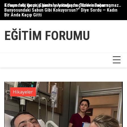
Skip
Kocam felç geçirip hastane yatağında gözlerini açar açmaz..
5 Yaşındaki Kızım, Eşimin İş Arkadaşına “Neden Babamın
Gü
to
Banyosundaki Sabun Gibi Kokuyorsun?” Diye Sordu — Kadın
content
Bir Anda Kaçıp Gitti
EĞITIM FORUMU
Hikayeler