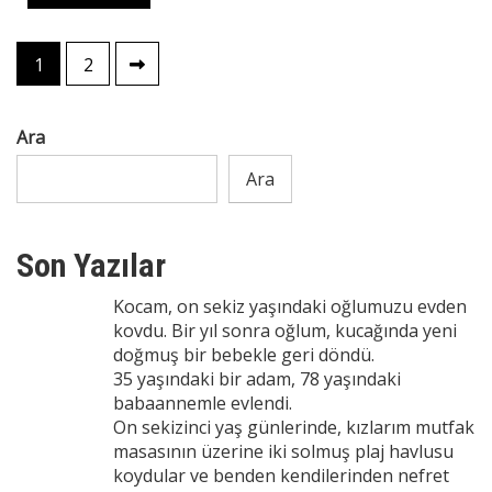
Yazı
1
2
sayfalaması
Ara
Ara
Son Yazılar
Kocam, on sekiz yaşındaki oğlumuzu evden
kovdu. Bir yıl sonra oğlum, kucağında yeni
doğmuş bir bebekle geri döndü.
35 yaşındaki bir adam, 78 yaşındaki
babaannemle evlendi.
On sekizinci yaş günlerinde, kızlarım mutfak
masasının üzerine iki solmuş plaj havlusu
koydular ve benden kendilerinden nefret