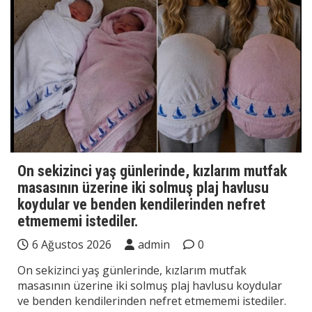
On sekizinci yaş günlerinde, kızlarım mutfak
masasının üzerine iki solmuş plaj havlusu
koydular ve benden kendilerinden nefret
etmememi istediler.
6 Ağustos 2026
admin
0
On sekizinci yaş günlerinde, kızlarım mutfak
masasının üzerine iki solmuş plaj havlusu koydular
ve benden kendilerinden nefret etmememi istediler.