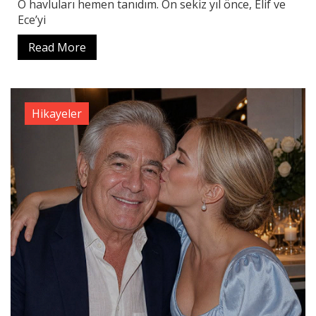
O havluları hemen tanıdım. On sekiz yıl önce, Elif ve
Ece’yi
Read More
Hikayeler