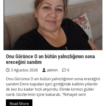
Onu Görünce O an bütün yalnızlığımın sona
ereceğini sandım
3 Ağustos 2026
admin
0
Onu Görünce O an bütün yalnızlığımın sona ereceğini
sandım Emre kapıdan içeri girdiğinde kalbim yıllardır
ilk kez bu kadar hızlı atıyordu. Elinde kırmızı güller
vardı. Gözlerimin içine bakarak, “Nihayet seni
Read More