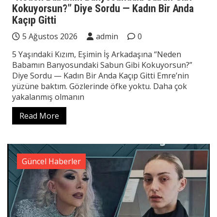
Kokuyorsun?” Diye Sordu — Kadın Bir Anda
Kaçıp Gitti
5 Ağustos 2026
admin
0
5 Yaşındaki Kızım, Eşimin İş Arkadaşına “Neden
Babamın Banyosundaki Sabun Gibi Kokuyorsun?”
Diye Sordu — Kadın Bir Anda Kaçıp Gitti Emre’nin
yüzüne baktım. Gözlerinde öfke yoktu. Daha çok
yakalanmış olmanın
Read More
Güncel Haberler