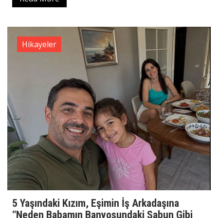
Hikayeler
5 Yaşındaki Kızım, Eşimin İş Arkadaşına
“Neden Babamın Banyosundaki Sabun Gibi