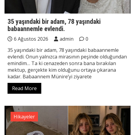
35 yaşındaki bir adam, 78 yaşındaki
babaannemle evlendi.
6 Ağustos 2026
admin
0
35 yaşındaki bir adam, 78 yaşındaki babaannemle
evlendi. Onun yalnızca mirasının peşinde olduğundan
emindim… Ta ki cenazeden sonra bana bırakılan
mektup, gerçekte kim olduğunu ortaya çıkarana
kadar. Babaannem Münire’yi ziyarete
Read More
Hikayeler