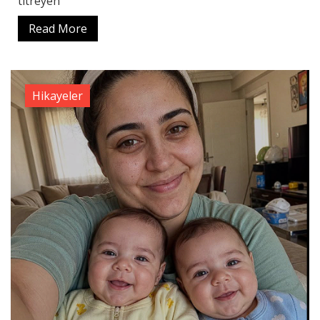
titreyen
Read More
Hikayeler