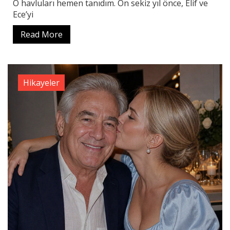
O havluları hemen tanıdım. On sekiz yıl önce, Elif ve
Ece’yi
Read More
Hikayeler