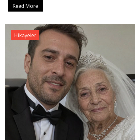
Read More
Hikayeler