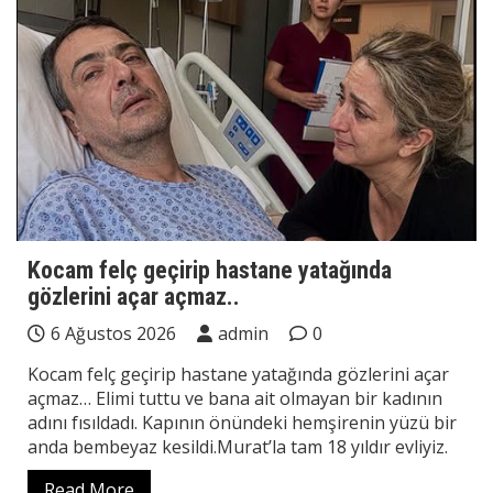
Kocam felç geçirip hastane yatağında
gözlerini açar açmaz..
6 Ağustos 2026
admin
0
Kocam felç geçirip hastane yatağında gözlerini açar
açmaz… Elimi tuttu ve bana ait olmayan bir kadının
adını fısıldadı. Kapının önündeki hemşirenin yüzü bir
anda bembeyaz kesildi.Murat’la tam 18 yıldır evliyiz.
Read More