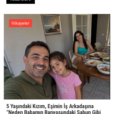
Hikayeler
5 Yaşındaki Kızım, Eşimin İş Arkadaşına
“Neden Babamın Banyosundaki Sabun Gibi