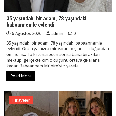
35 yaşındaki bir adam, 78 yaşındaki
babaannemle evlendi.
6 Ağustos 2026
admin
0
35 yaşındaki bir adam, 78 yaşındaki babaannemle
evlendi. Onun yalnızca mirasının peşinde olduğundan
emindim… Ta ki cenazeden sonra bana bırakılan
mektup, gerçekte kim olduğunu ortaya çıkarana
kadar. Babaannem Münire’yi ziyarete
Read More
Hikayeler