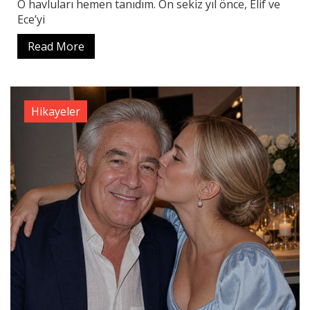
O havluları hemen tanıdım. On sekiz yıl önce, Elif ve
Ece’yi
Read More
Hikayeler