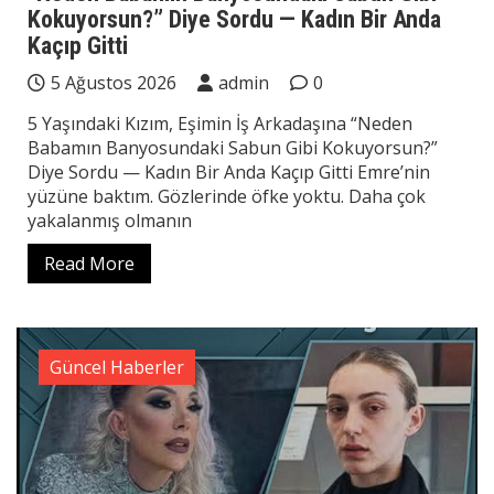
Kokuyorsun?” Diye Sordu — Kadın Bir Anda
Kaçıp Gitti
5 Ağustos 2026
admin
0
5 Yaşındaki Kızım, Eşimin İş Arkadaşına “Neden
Babamın Banyosundaki Sabun Gibi Kokuyorsun?”
Diye Sordu — Kadın Bir Anda Kaçıp Gitti Emre’nin
yüzüne baktım. Gözlerinde öfke yoktu. Daha çok
yakalanmış olmanın
Read More
Güncel Haberler