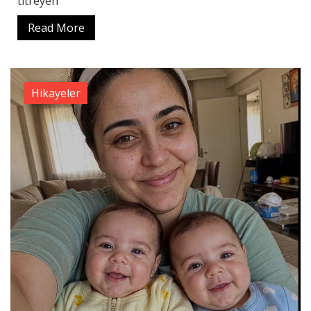
titreyen
Read More
Hikayeler