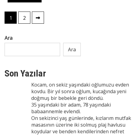
Yazı
1
2
sayfalaması
Ara
Ara
Son Yazılar
Kocam, on sekiz yaşındaki oğlumuzu evden
kovdu. Bir yıl sonra oğlum, kucağında yeni
doğmuş bir bebekle geri döndü.
35 yaşındaki bir adam, 78 yaşındaki
babaannemle evlendi.
On sekizinci yaş günlerinde, kızlarım mutfak
masasının üzerine iki solmuş plaj havlusu
koydular ve benden kendilerinden nefret