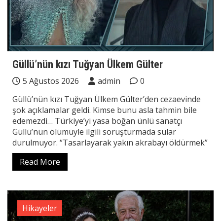
Güllü’nün kızı Tuğyan Ülkem Gülter
5 Ağustos 2026
admin
0
Güllü’nün kızı Tuğyan Ülkem Gülter’den cezaevinde
şok açıklamalar geldi. Kimse bunu asla tahmin bile
edemezdi… Türkiye’yi yasa boğan ünlü sanatçı
Güllü’nün ölümüyle ilgili soruşturmada sular
durulmuyor. “Tasarlayarak yakın akrabayı öldürmek”
Read More
Hikayeler