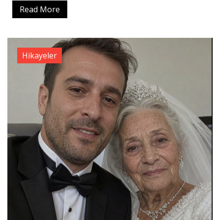
Read More
Hikayeler