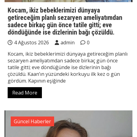
Kocam, ikiz bebeklerimizi dünyaya
getireceğim planlı sezaryen ameliyatımdan
sadece birkaç gün önce tatile gitti; eve
döndüğünde ise dizlerinin bağı çözüldü.
4 Ağustos 2026
admin
0
Kocam, ikiz bebeklerimizi dünyaya getireceğim planlı
sezaryen ameliyatımdan sadece birkaç gün önce
tatile gitti; eve döndüğünde ise dizlerinin bağı
çözüldü. Kaan’ın yüzündeki korkuyu ilk kez o gün
gördüm. Kapının eşiğinde
Read More
Güncel Haberler