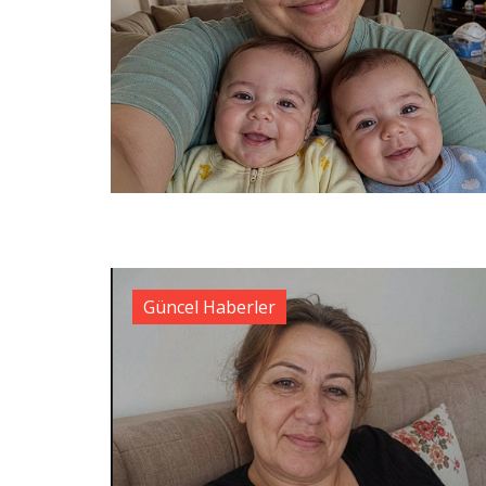
Güncel Haberler