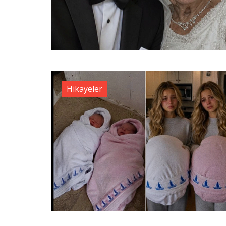
Hikayeler