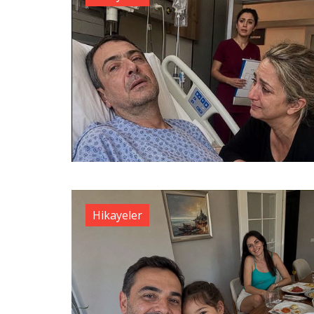
Hikayeler