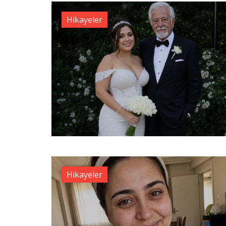
Hikayeler
Hikayeler