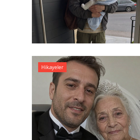
Hikayeler