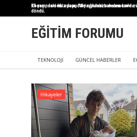
Skip
Kocam, on sekiz yaşındaki oğlumuzu evden kovdu. B
35 yaşındaki bir adam, 78 yaşındaki babaannemle ev
to
döndü.
content
EĞITIM FORUMU
TEKNOLOJI
GÜNCEL HABERLER
E
Hikayeler