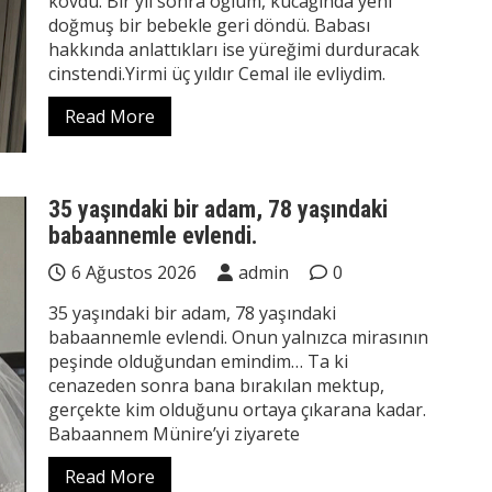
kovdu. Bir yıl sonra oğlum, kucağında yeni
doğmuş bir bebekle geri döndü. Babası
hakkında anlattıkları ise yüreğimi durduracak
cinstendi.Yirmi üç yıldır Cemal ile evliydim.
Read More
35 yaşındaki bir adam, 78 yaşındaki
babaannemle evlendi.
6 Ağustos 2026
admin
0
35 yaşındaki bir adam, 78 yaşındaki
babaannemle evlendi. Onun yalnızca mirasının
peşinde olduğundan emindim… Ta ki
cenazeden sonra bana bırakılan mektup,
gerçekte kim olduğunu ortaya çıkarana kadar.
Babaannem Münire’yi ziyarete
Read More