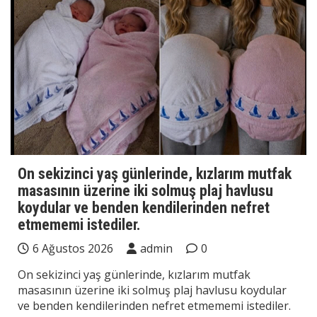
On sekizinci yaş günlerinde, kızlarım mutfak
masasının üzerine iki solmuş plaj havlusu
koydular ve benden kendilerinden nefret
etmememi istediler.
6 Ağustos 2026
admin
0
On sekizinci yaş günlerinde, kızlarım mutfak
masasının üzerine iki solmuş plaj havlusu koydular
ve benden kendilerinden nefret etmememi istediler.