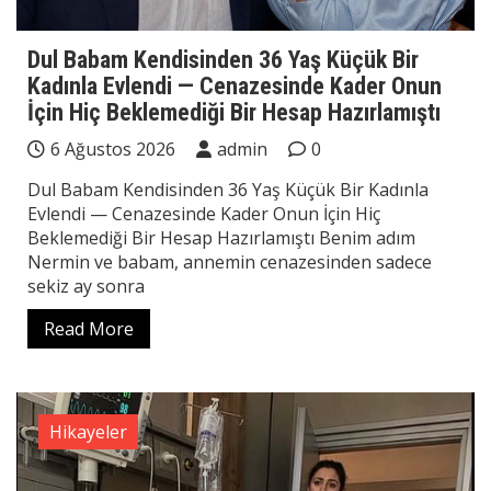
Dul Babam Kendisinden 36 Yaş Küçük Bir
Kadınla Evlendi — Cenazesinde Kader Onun
İçin Hiç Beklemediği Bir Hesap Hazırlamıştı
6 Ağustos 2026
admin
0
Dul Babam Kendisinden 36 Yaş Küçük Bir Kadınla
Evlendi — Cenazesinde Kader Onun İçin Hiç
Beklemediği Bir Hesap Hazırlamıştı Benim adım
Nermin ve babam, annemin cenazesinden sadece
sekiz ay sonra
Read More
Hikayeler