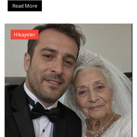
Read More
Hikayeler