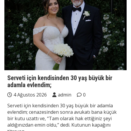
Serveti için kendisinden 30 yaş büyük bir
adamla evlendim;
4 Ağustos 2026
admin
0
Serveti için kendisinden 30 yaş büyük bir adamla
evlendim; cenazesinden sonra avukatı bana küçük
bir kutu uzattı ve, “Tam olarak hak ettiğiniz şeyi
aldığınızdan emin oldu,” dedi. Kutunun kapağını