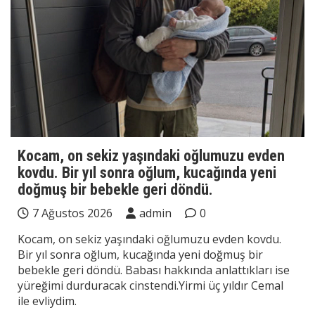
Kocam, on sekiz yaşındaki oğlumuzu evden
kovdu. Bir yıl sonra oğlum, kucağında yeni
doğmuş bir bebekle geri döndü.
7 Ağustos 2026
admin
0
Kocam, on sekiz yaşındaki oğlumuzu evden kovdu.
Bir yıl sonra oğlum, kucağında yeni doğmuş bir
bebekle geri döndü. Babası hakkında anlattıkları ise
yüreğimi durduracak cinstendi.Yirmi üç yıldır Cemal
ile evliydim.