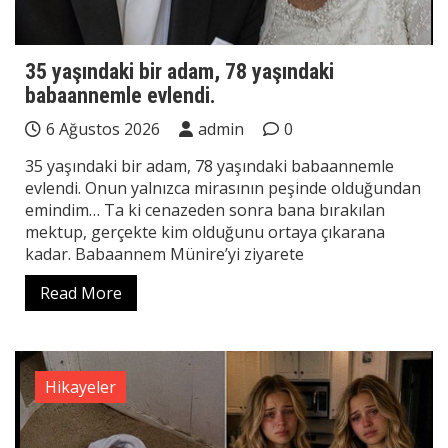
35 yaşındaki bir adam, 78 yaşındaki
babaannemle evlendi.
6 Ağustos 2026
admin
0
35 yaşındaki bir adam, 78 yaşındaki babaannemle
evlendi. Onun yalnızca mirasının peşinde olduğundan
emindim… Ta ki cenazeden sonra bana bırakılan
mektup, gerçekte kim olduğunu ortaya çıkarana
kadar. Babaannem Münire’yi ziyarete
Read More
Hikayeler