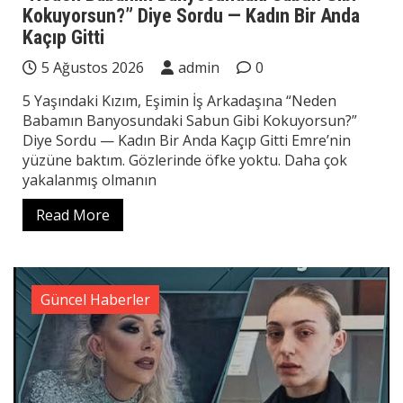
Kokuyorsun?” Diye Sordu — Kadın Bir Anda
Kaçıp Gitti
5 Ağustos 2026
admin
0
5 Yaşındaki Kızım, Eşimin İş Arkadaşına “Neden
Babamın Banyosundaki Sabun Gibi Kokuyorsun?”
Diye Sordu — Kadın Bir Anda Kaçıp Gitti Emre’nin
yüzüne baktım. Gözlerinde öfke yoktu. Daha çok
yakalanmış olmanın
Read More
Güncel Haberler