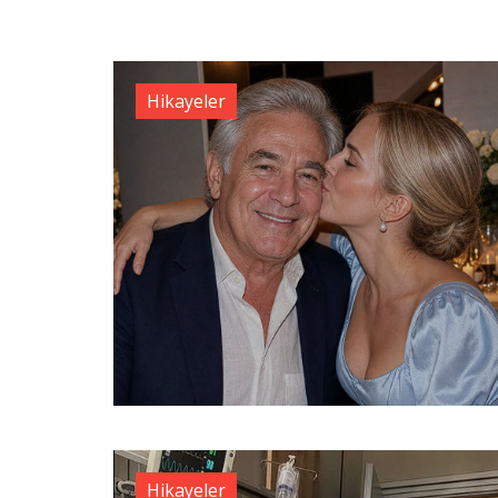
Hikayeler
Hikayeler