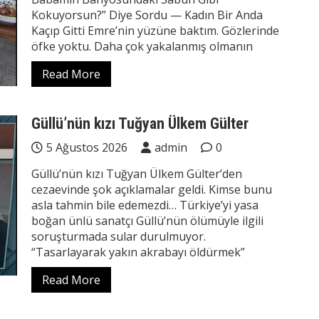
Kokuyorsun?” Diye Sordu — Kadın Bir Anda
Kaçıp Gitti Emre’nin yüzüne baktım. Gözlerinde
öfke yoktu. Daha çok yakalanmış olmanın
Read More
Güllü’nün kızı Tuğyan Ülkem Gülter
5 Ağustos 2026
admin
0
Güllü’nün kızı Tuğyan Ülkem Gülter’den
cezaevinde şok açıklamalar geldi. Kimse bunu
asla tahmin bile edemezdi… Türkiye’yi yasa
boğan ünlü sanatçı Güllü’nün ölümüyle ilgili
soruşturmada sular durulmuyor.
“Tasarlayarak yakın akrabayı öldürmek”
Read More