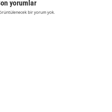
on yorumlar
örüntülenecek bir yorum yok.