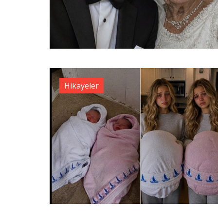
Hikayeler