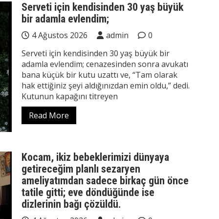
Serveti için kendisinden 30 yaş büyük
bir adamla evlendim;
4 Ağustos 2026
admin
0
Serveti için kendisinden 30 yaş büyük bir
adamla evlendim; cenazesinden sonra avukatı
bana küçük bir kutu uzattı ve, “Tam olarak
hak ettiğiniz şeyi aldığınızdan emin oldu,” dedi.
Kutunun kapağını titreyen
Read More
Kocam, ikiz bebeklerimizi dünyaya
getireceğim planlı sezaryen
ameliyatımdan sadece birkaç gün önce
tatile gitti; eve döndüğünde ise
dizlerinin bağı çözüldü.