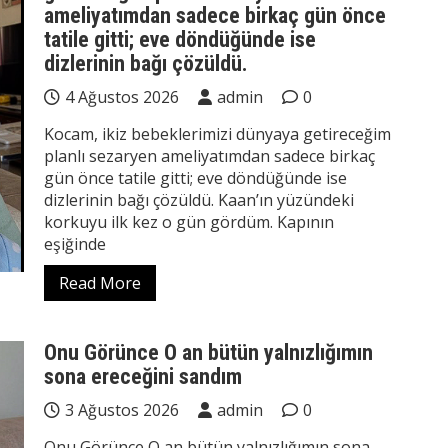
ameliyatımdan sadece birkaç gün önce
tatile gitti; eve döndüğünde ise
dizlerinin bağı çözüldü.
4 Ağustos 2026
admin
0
Kocam, ikiz bebeklerimizi dünyaya getireceğim
planlı sezaryen ameliyatımdan sadece birkaç
gün önce tatile gitti; eve döndüğünde ise
dizlerinin bağı çözüldü. Kaan’ın yüzündeki
korkuyu ilk kez o gün gördüm. Kapının
eşiğinde
Read More
Onu Görünce O an bütün yalnızlığımın
sona ereceğini sandım
3 Ağustos 2026
admin
0
Onu Görünce O an bütün yalnızlığımın sona