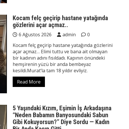
Kocam felç geçirip hastane yatağında
gözlerini açar açmaz..
6 Ağustos 2026
admin
0
Kocam felç geçirip hastane yatağında gözlerini
açar açmaz… Elimi tuttu ve bana ait olmayan
bir kadının adını fısıldadı. Kapının önündeki
hemşirenin yüzü bir anda bembeyaz
kesildi.Murat’la tam 18 yıldır evliyiz.
Read More
5 Yaşındaki Kızım, Eşimin İş Arkadaşına
“Neden Babamın Banyosundaki Sabun
Gibi Kokuyorsun?” Diye Sordu — Kadın
Bir Anda Kaçıp Gitti