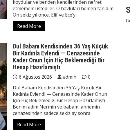
koydular ve benden kendilerinden nefret
S
etmememi istediler. O havluları hemen tanıdım.
On sekiz yıl önce, Elif ve Ece’yi
G
Read More
Dul Babam Kendisinden 36 Yaş Küçük
Bir Kadınla Evlendi — Cenazesinde
Kader Onun İçin Hiç Beklemediği Bir
Hesap Hazırlamıştı
6 Ağustos 2026
admin
0
Dul Babam Kendisinden 36 Yaş Küçük Bir
Kadınla Evlendi — Cenazesinde Kader Onun
İçin Hiç Beklemediği Bir Hesap Hazırlamıştı
Benim adım Nermin ve babam, annemin
cenazesinden sadece sekiz ay sonra
Read More