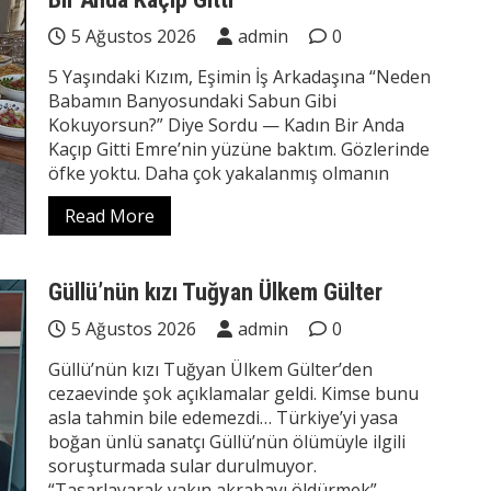
5 Ağustos 2026
admin
0
5 Yaşındaki Kızım, Eşimin İş Arkadaşına “Neden
Babamın Banyosundaki Sabun Gibi
Kokuyorsun?” Diye Sordu — Kadın Bir Anda
Kaçıp Gitti Emre’nin yüzüne baktım. Gözlerinde
öfke yoktu. Daha çok yakalanmış olmanın
Read More
Güllü’nün kızı Tuğyan Ülkem Gülter
5 Ağustos 2026
admin
0
Güllü’nün kızı Tuğyan Ülkem Gülter’den
cezaevinde şok açıklamalar geldi. Kimse bunu
asla tahmin bile edemezdi… Türkiye’yi yasa
boğan ünlü sanatçı Güllü’nün ölümüyle ilgili
soruşturmada sular durulmuyor.
“Tasarlayarak yakın akrabayı öldürmek”