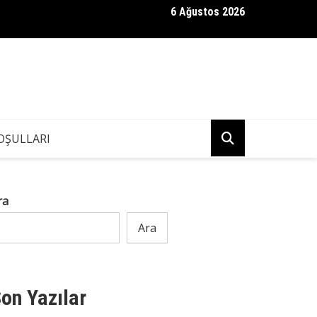
6 Ağustos 2026
ndaki Kızım, Eşimin İş Arkadaşına “Neden Babamın Banyosundaki S
Bir Anda Kaçıp Gitti
OŞULLARI
ra
Ara
on Yazılar