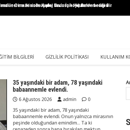
lendi — Cenazesinde Kader Onun İçin Hiç Beklemediği Bir
ar açmaz..
5 Yaşı
Kadın 
ĞITIM BILGILERI
GIZLILIK POLITIKASI
KULLANIM K
35 yaşındaki bir adam, 78 yaşındaki
A
babaannemle evlendi.
6 Ağustos 2026
admin
0
35 yaşındaki bir adam, 78 yaşındaki
babaannemle evlendi. Onun yalnızca mirasının
S
peşinde olduğundan emindim… Ta ki
cenazeden sonra bana bırakılan mektup,