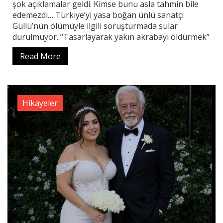
şok açıklamalar geldi. Kimse bunu asla tahmin bile
edemezdi… Türkiye’yi yasa boğan ünlü sanatçı
Güllü’nün ölümüyle ilgili soruşturmada sular
durulmuyor. “Tasarlayarak yakın akrabayı öldürmek”
Read More
Hikayeler