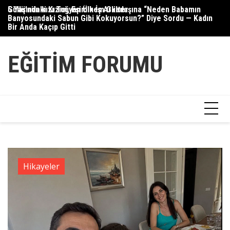
Skip
5 Yaşındaki Kızım, Eşimin İş Arkadaşına “Neden Babamın
Güllü’nün kızı Tuğyan Ülkem Gülter
Se
to
Banyosundaki Sabun Gibi Kokuyorsun?” Diye Sordu — Kadın
content
Bir Anda Kaçıp Gitti
EĞITIM FORUMU
Hikayeler