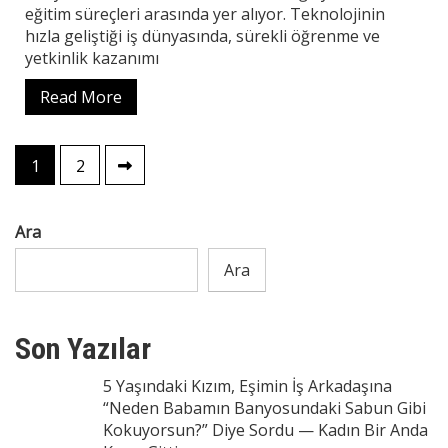
eğitim süreçleri arasında yer alıyor. Teknolojinin
hızla geliştiği iş dünyasında, sürekli öğrenme ve
yetkinlik kazanımı
Read More
Yazı
1
2
sayfalaması
Ara
Ara
Son Yazılar
5 Yaşındaki Kızım, Eşimin İş Arkadaşına
“Neden Babamın Banyosundaki Sabun Gibi
Kokuyorsun?” Diye Sordu — Kadın Bir Anda