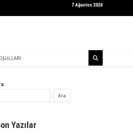
7 Ağustos 2026
bam Kendisinden 36 Yaş Küçük Bir Kadınla Evlendi — Cenazesinde 
Hazırlamıştı
OŞULLARI
ra
Ara
on Yazılar