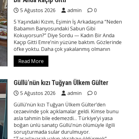
5 Ağustos 2026
admin
0
5 Yaşındaki Kızım, Eşimin İş Arkadaşına “Neden
Babamın Banyosundaki Sabun Gibi
Kokuyorsun?” Diye Sordu — Kadın Bir Anda
Kaçıp Gitti Emre’nin yüzüne baktım. Gözlerinde
öfke yoktu. Daha çok yakalanmış olmanın
Read More
Güllü’nün kızı Tuğyan Ülkem Gülter
5 Ağustos 2026
admin
0
Güllü’nün kızı Tuğyan Ülkem Gülter’den
cezaevinde şok açıklamalar geldi. Kimse bunu
asla tahmin bile edemezdi… Türkiye’yi yasa
boğan ünlü sanatçı Güllü’nün ölümüyle ilgili
soruşturmada sular durulmuyor.
“Tasarlayarak yakın akrabayı öldürmek”