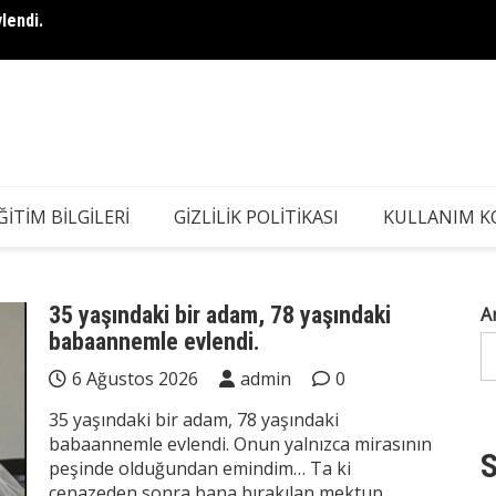
lendi.
ının üzerine iki solmuş plaj havlusu koydular ve benden
Dul Ba
Hesap 
ĞITIM BILGILERI
GIZLILIK POLITIKASI
KULLANIM K
35 yaşındaki bir adam, 78 yaşındaki
A
babaannemle evlendi.
6 Ağustos 2026
admin
0
35 yaşındaki bir adam, 78 yaşındaki
babaannemle evlendi. Onun yalnızca mirasının
S
peşinde olduğundan emindim… Ta ki
cenazeden sonra bana bırakılan mektup,