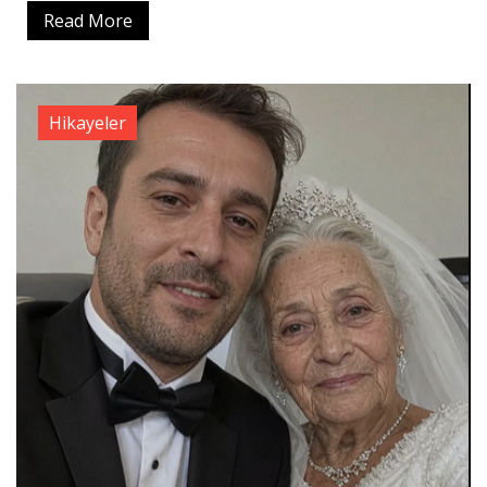
Read More
Hikayeler