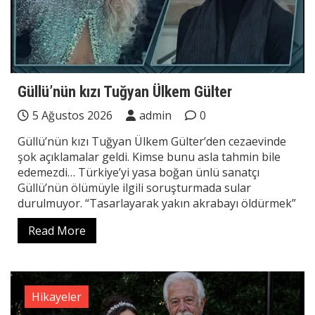
Güllü’nün kızı Tuğyan Ülkem Gülter
5 Ağustos 2026
admin
0
Güllü’nün kızı Tuğyan Ülkem Gülter’den cezaevinde
şok açıklamalar geldi. Kimse bunu asla tahmin bile
edemezdi… Türkiye’yi yasa boğan ünlü sanatçı
Güllü’nün ölümüyle ilgili soruşturmada sular
durulmuyor. “Tasarlayarak yakın akrabayı öldürmek”
Read More
Hikayeler