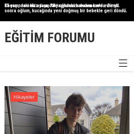
Skip
Kocam, on sekiz yaşındaki oğlumuzu evden kovdu. Bir yıl
35 yaşındaki bir adam, 78 yaşındaki babaannemle evlendi.
On
to
sonra oğlum, kucağında yeni doğmuş bir bebekle geri döndü.
üz
content
ke
EĞITIM FORUMU
Hikayeler