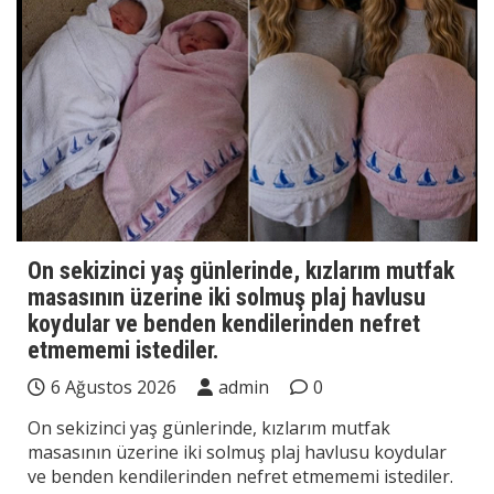
On sekizinci yaş günlerinde, kızlarım mutfak
masasının üzerine iki solmuş plaj havlusu
koydular ve benden kendilerinden nefret
etmememi istediler.
6 Ağustos 2026
admin
0
On sekizinci yaş günlerinde, kızlarım mutfak
masasının üzerine iki solmuş plaj havlusu koydular
ve benden kendilerinden nefret etmememi istediler.