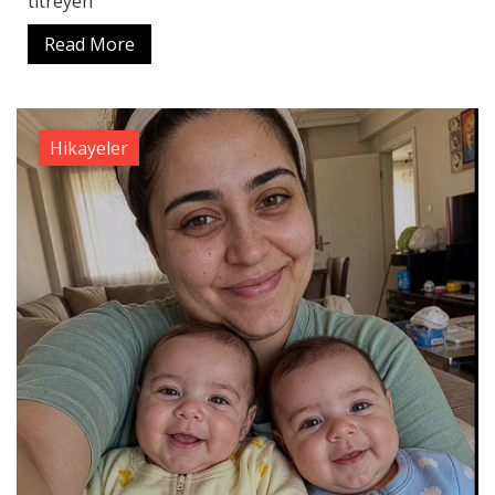
titreyen
Read More
Hikayeler