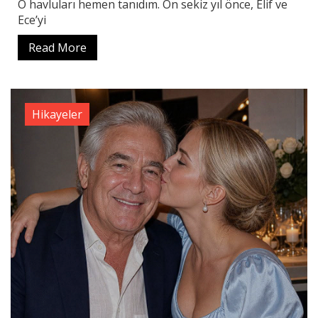
O havluları hemen tanıdım. On sekiz yıl önce, Elif ve
Ece’yi
Read More
Hikayeler