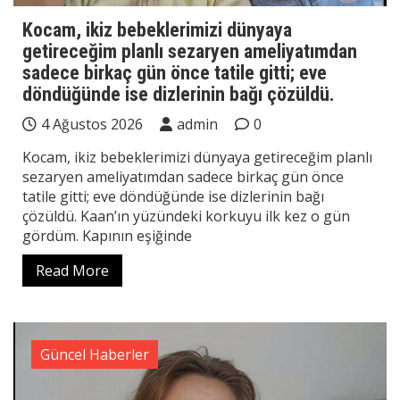
Kocam, ikiz bebeklerimizi dünyaya
getireceğim planlı sezaryen ameliyatımdan
sadece birkaç gün önce tatile gitti; eve
döndüğünde ise dizlerinin bağı çözüldü.
4 Ağustos 2026
admin
0
Kocam, ikiz bebeklerimizi dünyaya getireceğim planlı
sezaryen ameliyatımdan sadece birkaç gün önce
tatile gitti; eve döndüğünde ise dizlerinin bağı
çözüldü. Kaan’ın yüzündeki korkuyu ilk kez o gün
gördüm. Kapının eşiğinde
Read More
Güncel Haberler