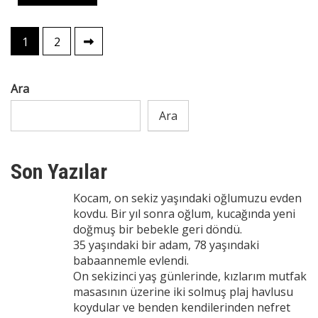
Yazı
1
2
sayfalaması
Ara
Ara
Son Yazılar
Kocam, on sekiz yaşındaki oğlumuzu evden
kovdu. Bir yıl sonra oğlum, kucağında yeni
doğmuş bir bebekle geri döndü.
35 yaşındaki bir adam, 78 yaşındaki
babaannemle evlendi.
On sekizinci yaş günlerinde, kızlarım mutfak
masasının üzerine iki solmuş plaj havlusu
koydular ve benden kendilerinden nefret