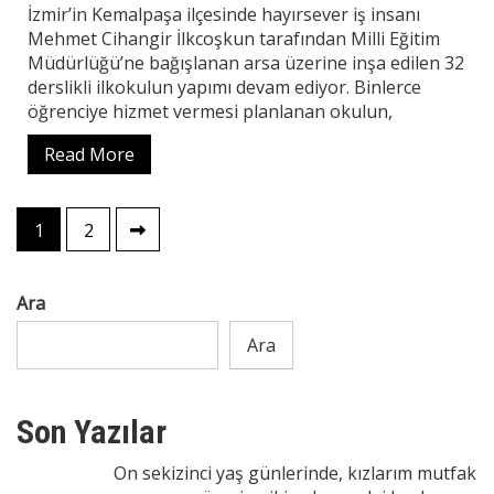
İzmir’in Kemalpaşa ilçesinde hayırsever iş insanı
Mehmet Cihangir İlkcoşkun tarafından Milli Eğitim
Müdürlüğü’ne bağışlanan arsa üzerine inşa edilen 32
derslikli ilkokulun yapımı devam ediyor. Binlerce
öğrenciye hizmet vermesi planlanan okulun,
Read More
Yazı
1
2
sayfalaması
Ara
Ara
Son Yazılar
On sekizinci yaş günlerinde, kızlarım mutfak