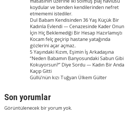
masasının üzerine iki solmuş plaj havlusu
koydular ve benden kendilerinden nefret
etmememi istediler.
Dul Babam Kendisinden 36 Yaş Küçük Bir
Kadınla Evlendi — Cenazesinde Kader Onun
İçin Hiç Beklemediği Bir Hesap Hazırlamıştı
Kocam felç geçirip hastane yatağında
gözlerini açar açmaz..
5 Yaşındaki Kızım, Eşimin İş Arkadaşına
“Neden Babamın Banyosundaki Sabun Gibi
Kokuyorsun?” Diye Sordu — Kadın Bir Anda
Kaçıp Gitti
Güllü’nün kızı Tuğyan Ülkem Gülter
Son yorumlar
Görüntülenecek bir yorum yok.