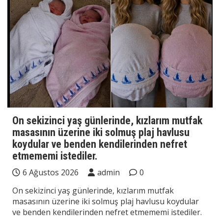
On sekizinci yaş günlerinde, kızlarım mutfak
masasının üzerine iki solmuş plaj havlusu
koydular ve benden kendilerinden nefret
etmememi istediler.
6 Ağustos 2026
admin
0
On sekizinci yaş günlerinde, kızlarım mutfak
masasının üzerine iki solmuş plaj havlusu koydular
ve benden kendilerinden nefret etmememi istediler.