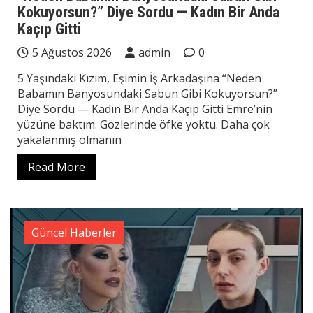
Kokuyorsun?” Diye Sordu — Kadın Bir Anda
Kaçıp Gitti
5 Ağustos 2026
admin
0
5 Yaşındaki Kızım, Eşimin İş Arkadaşına “Neden
Babamın Banyosundaki Sabun Gibi Kokuyorsun?”
Diye Sordu — Kadın Bir Anda Kaçıp Gitti Emre’nin
yüzüne baktım. Gözlerinde öfke yoktu. Daha çok
yakalanmış olmanın
Read More
Güncel Haberler