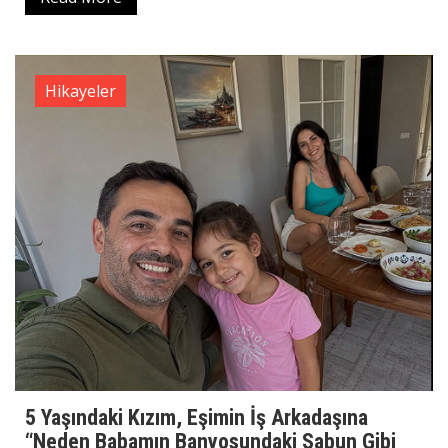
Hikayeler
5 Yaşındaki Kızım, Eşimin İş Arkadaşına
“Neden Babamın Banyosundaki Sabun Gibi