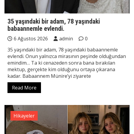
35 yaşındaki bir adam, 78 yaşındaki
babaannemle evlendi.
6 Ağustos 2026
admin
0
35 yaşındaki bir adam, 78 yaşındaki babaannemle
evlendi. Onun yalnızca mirasının peşinde olduğundan
emindim… Ta ki cenazeden sonra bana bırakılan
mektup, gerçekte kim olduğunu ortaya çıkarana
kadar. Babaannem Münire’yi ziyarete
Read More
Hikayeler