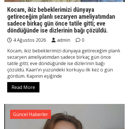
Kocam, ikiz bebeklerimizi dünyaya
getireceğim planlı sezaryen ameliyatımdan
sadece birkaç gün önce tatile gitti; eve
döndüğünde ise dizlerinin bağı çözüldü.
4 Ağustos 2026
admin
0
Kocam, ikiz bebeklerimizi dünyaya getireceğim planlı
sezaryen ameliyatımdan sadece birkaç gün önce
tatile gitti; eve döndüğünde ise dizlerinin bağı
çözüldü. Kaan’ın yüzündeki korkuyu ilk kez o gün
gördüm. Kapının eşiğinde
Read More
Güncel Haberler