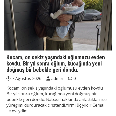
Kocam, on sekiz yaşındaki oğlumuzu evden
kovdu. Bir yıl sonra oğlum, kucağında yeni
doğmuş bir bebekle geri döndü.
7 Ağustos 2026
admin
0
Kocam, on sekiz yaşındaki oğlumuzu evden kovdu.
Bir yıl sonra oğlum, kucağında yeni doğmuş bir
bebekle geri döndü. Babası hakkında anlattıkları ise
yüreğimi durduracak cinstendi.Yirmi üç yıldır Cemal
ile evliydim.