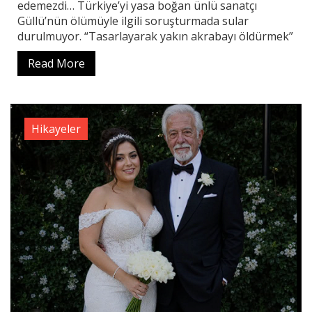
edemezdi… Türkiye’yi yasa boğan ünlü sanatçı
Güllü’nün ölümüyle ilgili soruşturmada sular
durulmuyor. “Tasarlayarak yakın akrabayı öldürmek”
Read More
Hikayeler