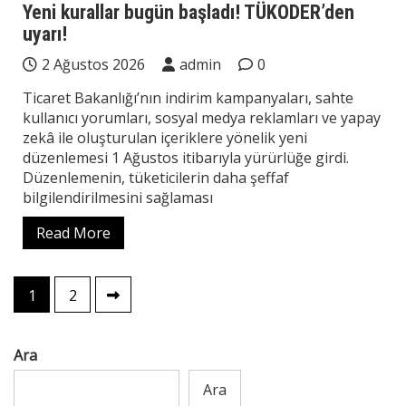
Yeni kurallar bugün başladı! TÜKODER’den
uyarı!
2 Ağustos 2026
admin
0
Ticaret Bakanlığı’nın indirim kampanyaları, sahte
kullanıcı yorumları, sosyal medya reklamları ve yapay
zekâ ile oluşturulan içeriklere yönelik yeni
düzenlemesi 1 Ağustos itibarıyla yürürlüğe girdi.
Düzenlemenin, tüketicilerin daha şeffaf
bilgilendirilmesini sağlaması
Read More
Yazı
1
2
sayfalaması
Ara
Ara