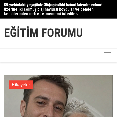
Skip
35 yaşındaki bir adam, 78 yaşındaki babaannemle evlendi.
On sekizinci yaş günlerinde, kızlarım mutfak masasının
Du
to
üzerine iki solmuş plaj havlusu koydular ve benden
Ce
content
kendilerinden nefret etmememi istediler.
Ha
EĞITIM FORUMU
Hikayeler