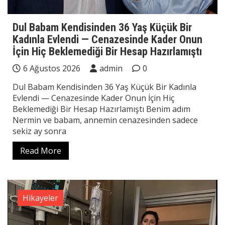
Dul Babam Kendisinden 36 Yaş Küçük Bir
Kadınla Evlendi — Cenazesinde Kader Onun
İçin Hiç Beklemediği Bir Hesap Hazırlamıştı
6 Ağustos 2026
admin
0
Dul Babam Kendisinden 36 Yaş Küçük Bir Kadınla
Evlendi — Cenazesinde Kader Onun İçin Hiç
Beklemediği Bir Hesap Hazırlamıştı Benim adım
Nermin ve babam, annemin cenazesinden sadece
sekiz ay sonra
Read More
Hikayeler