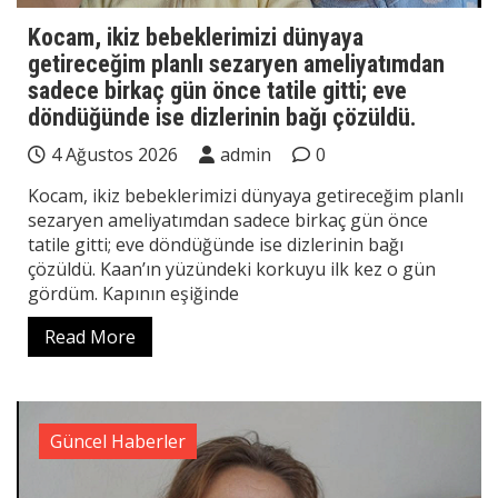
Kocam, ikiz bebeklerimizi dünyaya
getireceğim planlı sezaryen ameliyatımdan
sadece birkaç gün önce tatile gitti; eve
döndüğünde ise dizlerinin bağı çözüldü.
4 Ağustos 2026
admin
0
Kocam, ikiz bebeklerimizi dünyaya getireceğim planlı
sezaryen ameliyatımdan sadece birkaç gün önce
tatile gitti; eve döndüğünde ise dizlerinin bağı
çözüldü. Kaan’ın yüzündeki korkuyu ilk kez o gün
gördüm. Kapının eşiğinde
Read More
Güncel Haberler