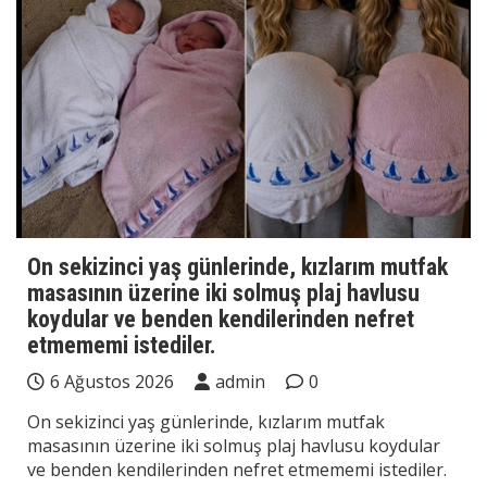
On sekizinci yaş günlerinde, kızlarım mutfak
masasının üzerine iki solmuş plaj havlusu
koydular ve benden kendilerinden nefret
etmememi istediler.
6 Ağustos 2026
admin
0
On sekizinci yaş günlerinde, kızlarım mutfak
masasının üzerine iki solmuş plaj havlusu koydular
ve benden kendilerinden nefret etmememi istediler.