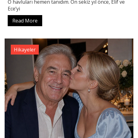
O havluları hemen tanıdım. On sekiz yıl önce, Elif ve
Ece’yi
Read More
Hikayeler