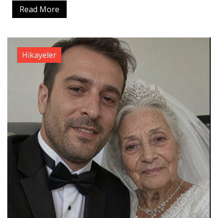
Read More
Hikayeler