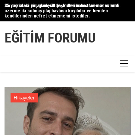
Skip
35 yaşındaki bir adam, 78 yaşındaki babaannemle evlendi.
On sekizinci yaş günlerinde, kızlarım mutfak masasının
Du
to
üzerine iki solmuş plaj havlusu koydular ve benden
Ce
content
kendilerinden nefret etmememi istediler.
Ha
EĞITIM FORUMU
Hikayeler