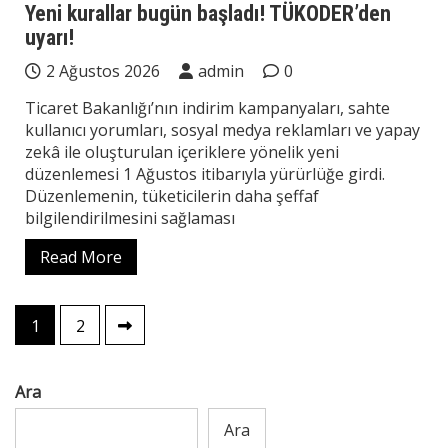
Yeni kurallar bugün başladı! TÜKODER’den
uyarı!
2 Ağustos 2026
admin
0
Ticaret Bakanlığı’nın indirim kampanyaları, sahte
kullanıcı yorumları, sosyal medya reklamları ve yapay
zekâ ile oluşturulan içeriklere yönelik yeni
düzenlemesi 1 Ağustos itibarıyla yürürlüğe girdi.
Düzenlemenin, tüketicilerin daha şeffaf
bilgilendirilmesini sağlaması
Read More
Yazı
1
2
sayfalaması
Ara
Ara