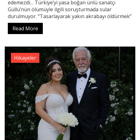
edemezdi… Türkiye’yi yasa boğan ünlü sanatçı
Güllü’nün ölümüyle ilgili soruşturmada sular
durulmuyor. “Tasarlayarak yakın akrabayı öldürmek”
Read More
Hikayeler