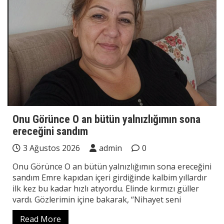
Onu Görünce O an bütün yalnızlığımın sona
ereceğini sandım
3 Ağustos 2026
admin
0
Onu Görünce O an bütün yalnızlığımın sona ereceğini
sandım Emre kapıdan içeri girdiğinde kalbim yıllardır
ilk kez bu kadar hızlı atıyordu. Elinde kırmızı güller
vardı. Gözlerimin içine bakarak, “Nihayet seni
Read More