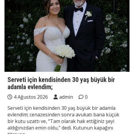
Serveti için kendisinden 30 yaş büyük bir
adamla evlendim;
4 Ağustos 2026
admin
0
Serveti için kendisinden 30 yaş büyük bir adamla
evlendim; cenazesinden sonra avukatı bana küçük
bir kutu uzattı ve, “Tam olarak hak ettiğiniz şeyi
aldığınızdan emin oldu,” dedi. Kutunun kapağını