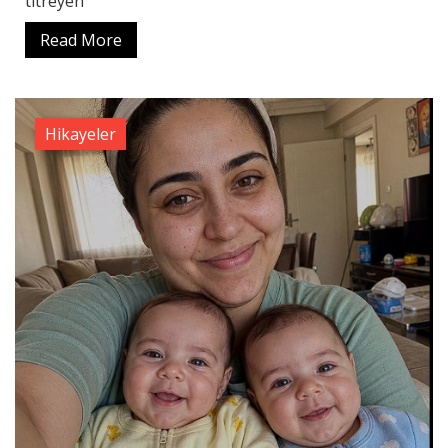
titreyen
Read More
Hikayeler