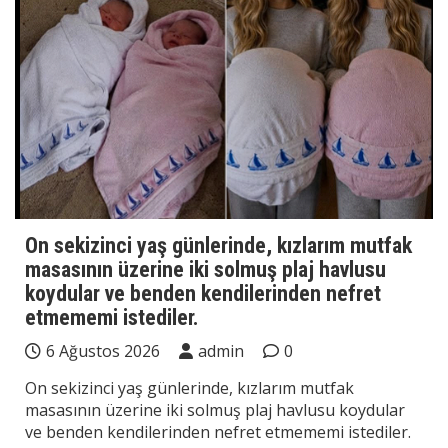
On sekizinci yaş günlerinde, kızlarım mutfak
masasının üzerine iki solmuş plaj havlusu
koydular ve benden kendilerinden nefret
etmememi istediler.
6 Ağustos 2026
admin
0
On sekizinci yaş günlerinde, kızlarım mutfak
masasının üzerine iki solmuş plaj havlusu koydular
ve benden kendilerinden nefret etmememi istediler.