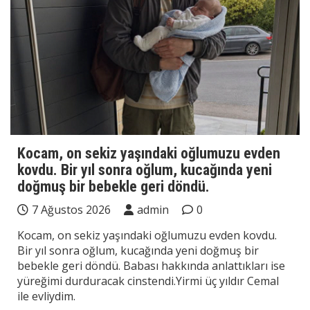
Kocam, on sekiz yaşındaki oğlumuzu evden
kovdu. Bir yıl sonra oğlum, kucağında yeni
doğmuş bir bebekle geri döndü.
7 Ağustos 2026
admin
0
Kocam, on sekiz yaşındaki oğlumuzu evden kovdu.
Bir yıl sonra oğlum, kucağında yeni doğmuş bir
bebekle geri döndü. Babası hakkında anlattıkları ise
yüreğimi durduracak cinstendi.Yirmi üç yıldır Cemal
ile evliydim.