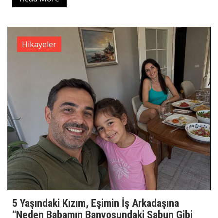
Hikayeler
5 Yaşındaki Kızım, Eşimin İş Arkadaşına
“Neden Babamın Banyosundaki Sabun Gibi