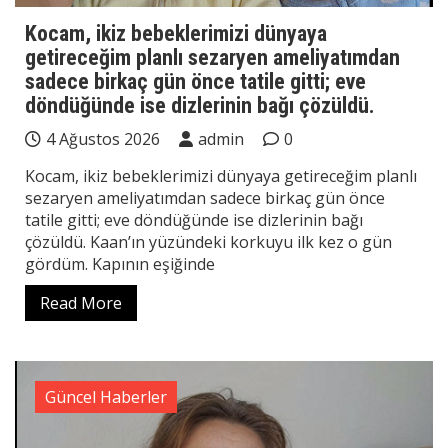
Kocam, ikiz bebeklerimizi dünyaya
getireceğim planlı sezaryen ameliyatımdan
sadece birkaç gün önce tatile gitti; eve
döndüğünde ise dizlerinin bağı çözüldü.
4 Ağustos 2026
admin
0
Kocam, ikiz bebeklerimizi dünyaya getireceğim planlı
sezaryen ameliyatımdan sadece birkaç gün önce
tatile gitti; eve döndüğünde ise dizlerinin bağı
çözüldü. Kaan’ın yüzündeki korkuyu ilk kez o gün
gördüm. Kapının eşiğinde
Read More
Güncel Haberler