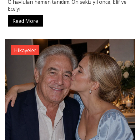
O havluları hemen tanıdım. On sekiz yıl önce, Elif ve
Ece’yi
Read More
Hikayeler