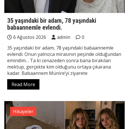
35 yaşındaki bir adam, 78 yaşındaki
babaannemle evlendi.
6 Ağustos 2026
admin
0
35 yaşındaki bir adam, 78 yaşındaki babaannemle
evlendi. Onun yalnızca mirasının peşinde olduğundan
emindim… Ta ki cenazeden sonra bana bırakılan
mektup, gerçekte kim olduğunu ortaya çıkarana
kadar. Babaannem Münire’yi ziyarete
Read More
Hikayeler