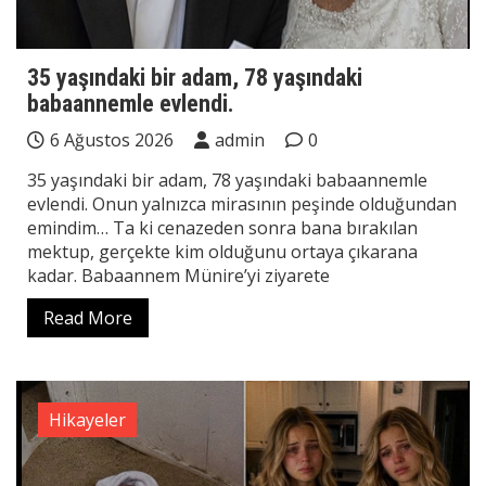
35 yaşındaki bir adam, 78 yaşındaki
babaannemle evlendi.
6 Ağustos 2026
admin
0
35 yaşındaki bir adam, 78 yaşındaki babaannemle
evlendi. Onun yalnızca mirasının peşinde olduğundan
emindim… Ta ki cenazeden sonra bana bırakılan
mektup, gerçekte kim olduğunu ortaya çıkarana
kadar. Babaannem Münire’yi ziyarete
Read More
Hikayeler