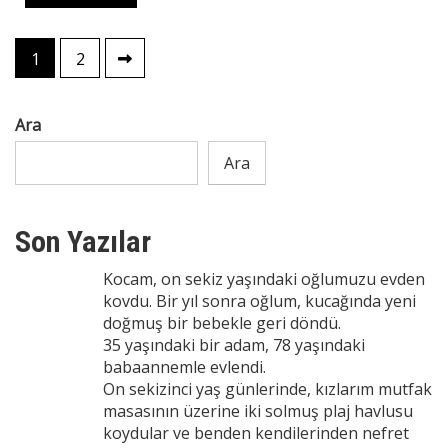
Yazı
1
2
sayfalaması
Ara
Ara
Son Yazılar
Kocam, on sekiz yaşındaki oğlumuzu evden
kovdu. Bir yıl sonra oğlum, kucağında yeni
doğmuş bir bebekle geri döndü.
35 yaşındaki bir adam, 78 yaşındaki
babaannemle evlendi.
On sekizinci yaş günlerinde, kızlarım mutfak
masasının üzerine iki solmuş plaj havlusu
koydular ve benden kendilerinden nefret