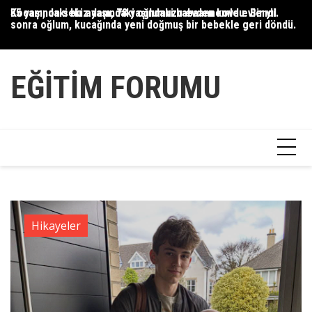
Skip
Kocam, on sekiz yaşındaki oğlumuzu evden kovdu. Bir yıl
35 yaşındaki bir adam, 78 yaşındaki babaannemle evlendi.
On
to
sonra oğlum, kucağında yeni doğmuş bir bebekle geri döndü.
üz
content
ke
EĞITIM FORUMU
Hikayeler