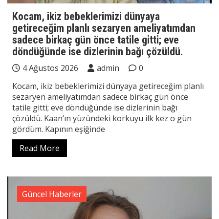
Kocam, ikiz bebeklerimizi dünyaya
getireceğim planlı sezaryen ameliyatımdan
sadece birkaç gün önce tatile gitti; eve
döndüğünde ise dizlerinin bağı çözüldü.
4 Ağustos 2026
admin
0
Kocam, ikiz bebeklerimizi dünyaya getireceğim planlı
sezaryen ameliyatımdan sadece birkaç gün önce
tatile gitti; eve döndüğünde ise dizlerinin bağı
çözüldü. Kaan’ın yüzündeki korkuyu ilk kez o gün
gördüm. Kapının eşiğinde
Read More
Güncel Haberler