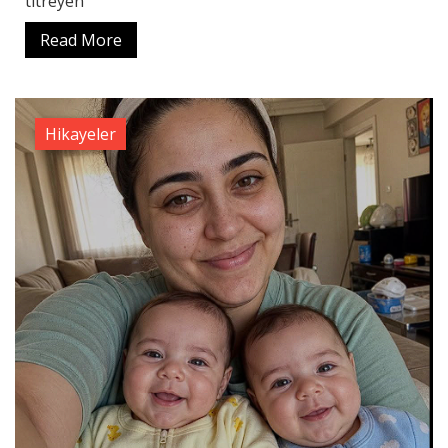
titreyen
Read More
Hikayeler