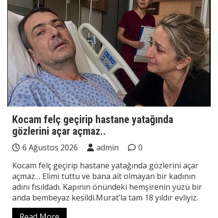
Kocam felç geçirip hastane yatağında
gözlerini açar açmaz..
6 Ağustos 2026
admin
0
Kocam felç geçirip hastane yatağında gözlerini açar
açmaz… Elimi tuttu ve bana ait olmayan bir kadının
adını fısıldadı. Kapının önündeki hemşirenin yüzü bir
anda bembeyaz kesildi.Murat’la tam 18 yıldır evliyiz.
Read More