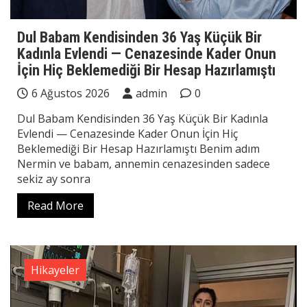
Dul Babam Kendisinden 36 Yaş Küçük Bir
Kadınla Evlendi — Cenazesinde Kader Onun
İçin Hiç Beklemediği Bir Hesap Hazırlamıştı
6 Ağustos 2026
admin
0
Dul Babam Kendisinden 36 Yaş Küçük Bir Kadınla
Evlendi — Cenazesinde Kader Onun İçin Hiç
Beklemediği Bir Hesap Hazırlamıştı Benim adım
Nermin ve babam, annemin cenazesinden sadece
sekiz ay sonra
Read More
Hikayeler