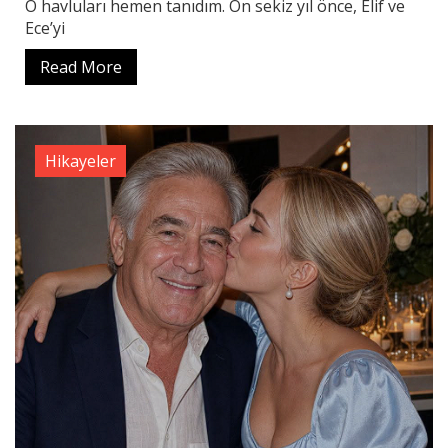
O havluları hemen tanıdım. On sekiz yıl önce, Elif ve
Ece’yi
Read More
Hikayeler