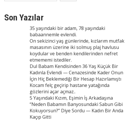
Son Yazılar
35 yaşındaki bir adam, 78 yaşındaki
babaannemle evlendi.
On sekizinci yaş günlerinde, kızlarım mutfak
masasının üzerine iki solmuş plaj havlusu
koydular ve benden kendilerinden nefret
etmememi istediler.
Dul Babam Kendisinden 36 Yaş Küçük Bir
Kadınla Evlendi — Cenazesinde Kader Onun
İçin Hiç Beklemediği Bir Hesap Hazırlamıştı
Kocam felç geçirip hastane yatağında
gözlerini açar açmaz..
5 Yaşındaki Kızım, Eşimin İş Arkadaşına
“Neden Babamın Banyosundaki Sabun Gibi
Kokuyorsun?” Diye Sordu — Kadın Bir Anda
Kaçıp Gitti